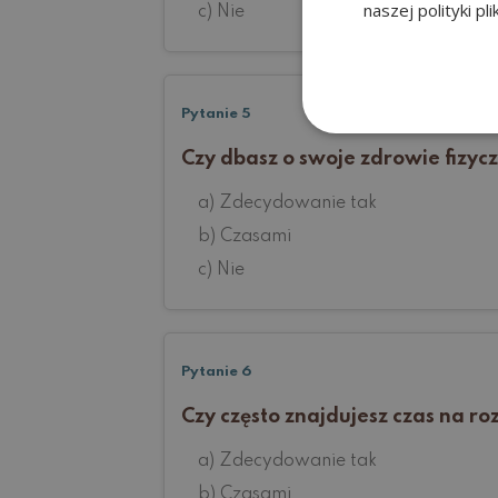
naszej polityki pl
c) Nie
Pytanie 5
Czy dbasz o swoje zdrowie fizyc
a) Zdecydowanie tak
b) Czasami
c) Nie
Pytanie 6
Czy często znajdujesz czas na ro
a) Zdecydowanie tak
b) Czasami