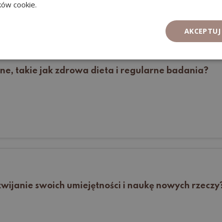
ików cookie.
AKCEPTUJ
zne, takie jak zdrowa dieta i regularne badania?
zwijanie swoich umiejętności i naukę nowych rzeczy