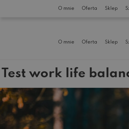
O mnie
Oferta
Sklep
S
O mnie
Oferta
Sklep
S
Test work life bala