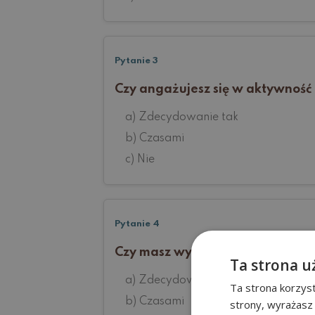
Pytanie 3
Czy angażujesz się w aktywność 
a) Zdecydowanie tak
b) Czasami
c) Nie
Pytanie 4
Czy masz wystarczająco dużo cza
Ta strona u
a) Zdecydowanie tak
Ta strona korzyst
b) Czasami
strony, wyrażasz