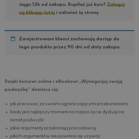
ciągu 12h od zakupu. Kupiłaś już kurs?
Zaloguj
się klikając tutaj
i odśwież tę stronę
Zarejestrowani klienci zachowują dostęp do
tego produktu przez 90 dni od daty zakupu.
Dzięki kursowi online i eBookowi „Wynegocjuj swoją
podwyżkę” dowiesz się:
jak pracować ze swoimi ograniczającymi przekonaniami
kiedy jest najlepszy moment na rozpoczęcie dyskusji na
temat podwyżki
jakie argumenty przekonają pracodawcę
jakich argumentów nie powinno się używać