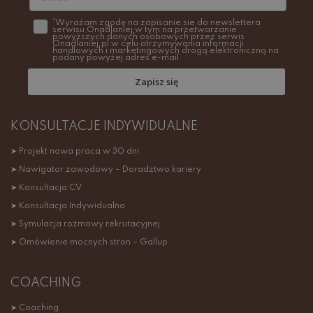
*Wyrażam zgodę na zapisanie sie do newslettera
serwisu Onadlaniej w tym na przetwarzanie
powyższych danych osobowych przez serwis
Onadlaniej.pl w celu otrzymywania informacji
handlowych i marketingowych drogą elektroniczną na
podany powyżej adres e-mail
Zapisz się
KONSULTACJE INDYWIDUALNE
➤ Projekt nowa praca w 30 dni
➤ Nawigator zawodowy – Doradztwo kariery
➤ Konsultacja CV
➤ Konsultacja Indywidualna
➤ Symulacja rozmowy rekrutacyjnej
➤ Omówienie mocnych stron – Gallup
COACHING
➤ Coaching