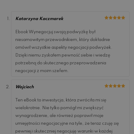
Katarzyna Kaczmarek
Oceniono
5
na 5
Ebook Wynegocjuj swoją podwyżkę był
niesamowitym przewodnikiem, który dokładnie
omówił wszystkie aspekty negocjacji podwyżek.
Dzięki niemu zyskałem pewność siebie i wiedzę
potrzebną do skutecznego przeprowadzenia
negocjacji z moim szefem.
Wojciech
Oceniono
5
na 5
Ten eBook to inwestycja, która zwróciła mi się
wielokrotnie. Nie tylko pomógł mi zwiększyć
wynagrodzenie, ale również poprawił moje
umiejętności negocjacyjne na tyle, że teraz czuję się
pewniej i skuteczniej negocjuję warunki w każdej