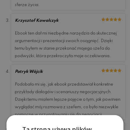
sferze życia.
Krzysztof Kowalczyk
Oceniono
5
na 5
Ebook ten dał mi niezbędne narzędzia do skutecznej
argumentacji i prezentacji swoich osiągnięć. Dzięki
temu byłem w stanie przekonać mojego szefa do
podwyżki, która przekroczyła moje oczekiwania.
Patryk Wójcik
Oceniono
5
na 5
Podobało mi się, jak ebook przedstawiał konkretne
przykłady dialogów i scenariuszy negocjacyjnych.
Dzięki temu miałem lepsze pojęcie o tym, jak powinien
wyglądać mój rozmowa z szefem, co było niezwykle
pomocne w przygotowaniu się do negocjacji.
Ta strona używa plików