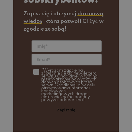
subskrybentów.
Zapisz się i otrzymuj
darmową
wiedzę
, która pozwoli Ci żyć w
zgodzie ze sobą!
*Wyrażam zgodę na
zapisanie sie do newslettera
serwisu Onadlaniej w tym na
przetwarzanie powyższych
danych osobowych przez
serwis Onadlaniej.pl w celu
otrzymywania informacji
handlowych i
marketingowych drogą
elektroniczną na podany
powyżej adres e-mail
Zapisz się