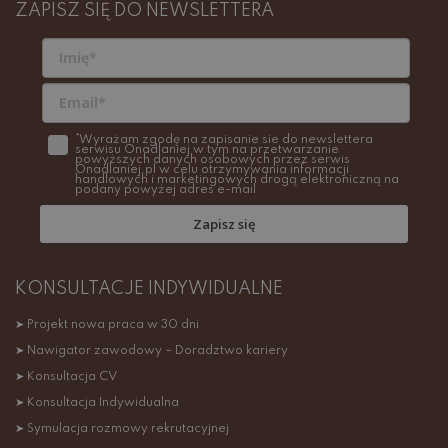
ZAPISZ SIĘ DO NEWSLETTERA
*Wyrażam zgodę na zapisanie sie do newslettera
serwisu Onadlaniej w tym na przetwarzanie
powyższych danych osobowych przez serwis
Onadlaniej.pl w celu otrzymywania informacji
handlowych i marketingowych drogą elektroniczną na
podany powyżej adres e-mail
Zapisz się
KONSULTACJE INDYWIDUALNE
➤ Projekt nowa praca w 30 dni
➤ Nawigator zawodowy – Doradztwo kariery
➤ Konsultacja CV
➤ Konsultacja Indywidualna
➤ Symulacja rozmowy rekrutacyjnej