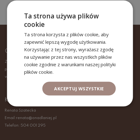
Ta strona używa plików
cookie
Ta strona korzysta z plików cookie, aby
zapewnić lepszą wygodę użytkowania.
Korzystając z tej strony, wyrażasz zgodę
ONADLANIEJ.PL
na używanie przez nas wszystkich plików
Zadbaj o swoją karierę zawodową poprzez odkrycie nowego
cookie zgodnie z warunkami naszej polityki
pomysłu na siebie, zmianę pracy, a także poradzenie sobie z
plików cookie.
wypaleniem zawodowym. Dołącz do mnie i znajdź swoją drogę!
AKCEPTUJ WSZYSTKIE
KONTAKT
Renata Szatecka
Email:renata@onadlaniej.pl
Telefon: 504 001 295