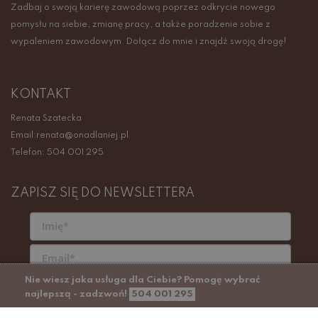
Zadbaj o swoją karierę zawodową poprzez odkrycie nowego
pomysłu na siebie, zmianę pracy, a także poradzenie sobie z
wypaleniem zawodowym. Dołącz do mnie i znajdź swoją drogę!
KONTAKT
Renata Szatecka
Email:renata@onadlaniej.pl
Telefon: 504 001 295
ZAPISZ SIĘ DO NEWSLETTERA
Nie wiesz jaka usługa dla Ciebie? Pomogę wybrać
*Wyrażam zgodę na zapisanie sie do newslettera
serwisu Onadlaniej w tym na przetwarzanie
najlepszą - zadzwoń!
504 001 295
powyższych danych osobowych przez serwis
Onadlaniej.pl w celu otrzymywania informacji
handlowych i marketingowych drogą elektroniczną na