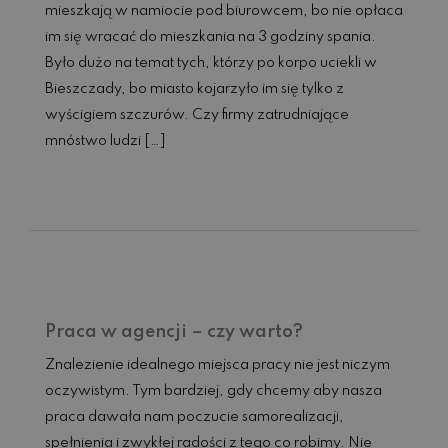
mieszkają w namiocie pod biurowcem, bo nie opłaca
im się wracać do mieszkania na 3 godziny spania.
Było dużo na temat tych, którzy po korpo uciekli w
Bieszczady, bo miasto kojarzyło im się tylko z
wyścigiem szczurów. Czy firmy zatrudniające
mnóstwo ludzi […]
Czytaj dalej...
Praca w agencji – czy warto?
Znalezienie idealnego miejsca pracy nie jest niczym
oczywistym. Tym bardziej, gdy chcemy aby nasza
praca dawała nam poczucie samorealizacji,
spełnienia i zwykłej radości z tego co robimy. Nie