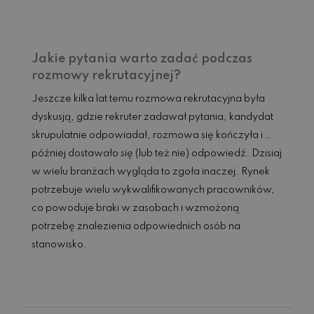
Jakie pytania warto zadać podczas
rozmowy rekrutacyjnej?
Jeszcze kilka lat temu rozmowa rekrutacyjna była
dyskusją, gdzie rekruter zadawał pytania, kandydat
skrupulatnie odpowiadał, rozmowa się kończyła i …
później dostawało się (lub też nie) odpowiedź. Dzisiaj
w wielu branżach wygląda to zgoła inaczej. Rynek
potrzebuje wielu wykwalifikowanych pracowników,
co powoduje braki w zasobach i wzmożoną
potrzebę znalezienia odpowiednich osób na
stanowisko.
Czytaj dalej...