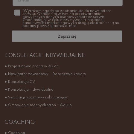
*Wyrażam zgodę na zapisanie sie do newslettera
serwisu Onadlaniej w tym na przetwarzanie
powyższych danych osobowych przez serwis
Onadlaniej.pl w celu otrzymywania informacji
handlowych i marketingowych drogą elektroniczną na
podany powyżej adres e-mail
Zapisz się
KONSULTACJE INDYWIDUALNE
➤ Projekt nowa praca w 30 dni
➤ Nawigator zawodowy – Doradztwo kariery
➤ Konsultacja CV
➤ Konsultacja Indywidualna
➤ Symulacja rozmowy rekrutacyjnej
➤ Omówienie mocnych stron – Gallup
COACHING
➤ Coaching