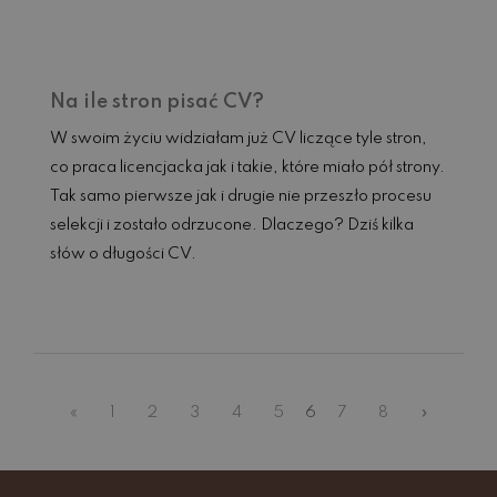
Na ile stron pisać CV?
W swoim życiu widziałam już CV liczące tyle stron,
co praca licencjacka jak i takie, które miało pół strony.
Tak samo pierwsze jak i drugie nie przeszło procesu
selekcji i zostało odrzucone. Dlaczego? Dziś kilka
słów o długości CV.
Czytaj dalej...
«
1
2
3
4
5
6
7
8
»