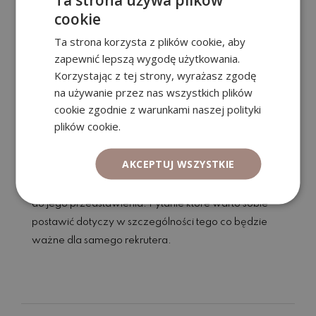
cookie
Ta strona korzysta z plików cookie, aby
zapewnić lepszą wygodę użytkowania.
Korzystając z tej strony, wyrażasz zgodę
Jak student powienien napisać pierwsze
na używanie przez nas wszystkich plików
CV bez doświadczenia?
cookie zgodnie z warunkami naszej polityki
plików cookie.
Wiele młodych osób, które aplikują na pierwsze staże
lub prace nie do końca wie jak podejść do napisania
AKCEPTUJ WSZYSTKIE
CV. Nic w tym dziwnego, jeśli jeszcze nie mamy za
sobą pierwszych doświadczeń, a CV służy właśnie
do jego przedstawienia. Pytanie które warto sobie
postawić dotyczy w szczególności tego co będzie
ważne dla samego rekrutera.
Czytaj dalej...