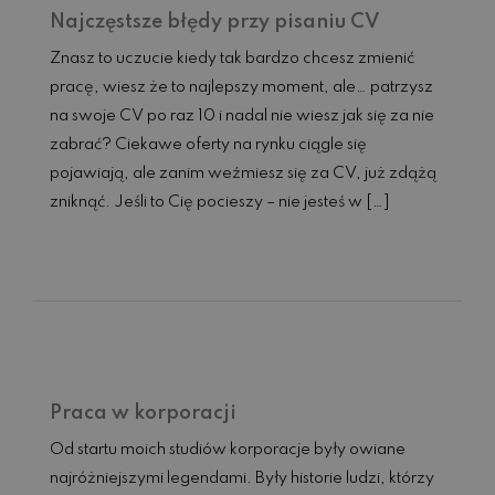
Najczęstsze błędy przy pisaniu CV
Znasz to uczucie kiedy tak bardzo chcesz zmienić
pracę, wiesz że to najlepszy moment, ale… patrzysz
na swoje CV po raz 10 i nadal nie wiesz jak się za nie
zabrać? Ciekawe oferty na rynku ciągle się
pojawiają, ale zanim weźmiesz się za CV, już zdążą
zniknąć. Jeśli to Cię pocieszy – nie jesteś w […]
Czytaj dalej...
Praca w korporacji
Od startu moich studiów korporacje były owiane
najróżniejszymi legendami. Były historie ludzi, którzy