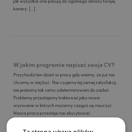
jak wszystkie one pasują do ogólnego obrazu twojej
kariery. […]
Czytaj dalej...
W jakim programie napisać swoje CV?
Przychodzi ten dzień w pracy gdy wiemy, że już nie
chcemy w niej być. Nie czujemy tej samej satysfakcji,
nie jesteśmy tak samo zdeterminowani do zadań.
Problemy przestajemy traktować jako nowe
wyzwanie w których możemy czegoś się nauczyć.
Nasza praca przestaje nas ekscytować.
Czytaj dalej...
Ta strona używa plików