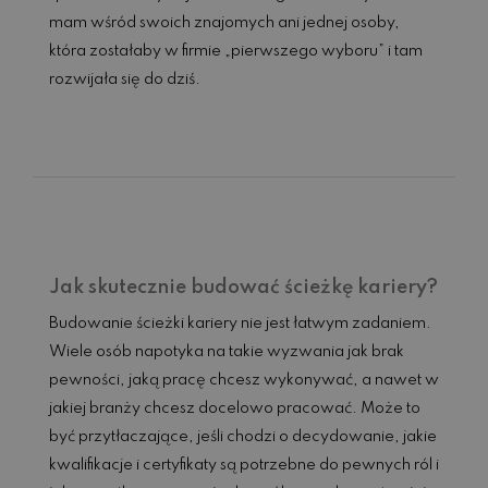
mam wśród swoich znajomych ani jednej osoby,
która zostałaby w firmie „pierwszego wyboru” i tam
rozwijała się do dziś.
Czytaj dalej...
Jak skutecznie budować ścieżkę kariery?
Budowanie ścieżki kariery nie jest łatwym zadaniem.
Wiele osób napotyka na takie wyzwania jak brak
pewności, jaką pracę chcesz wykonywać, a nawet w
jakiej branży chcesz docelowo pracować. Może to
być przytłaczające, jeśli chodzi o decydowanie, jakie
kwalifikacje i certyfikaty są potrzebne do pewnych ról i