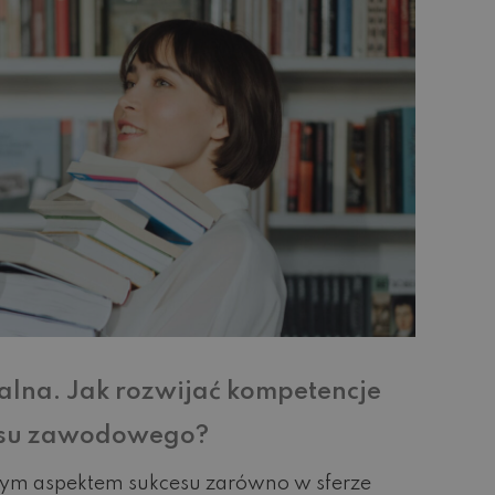
alna. Jak rozwijać kompetencje
cesu zawodowego?
owym aspektem sukcesu zarówno w sferze