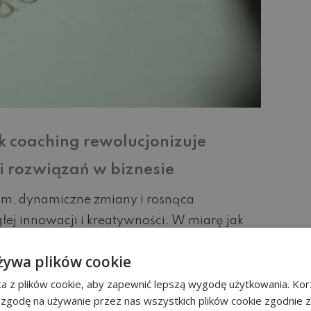
k coaching rewolucjonizuje
 rozwiązań w biznesie
ym, dynamiczne zmiany i rosnąca
ej innowacji i kreatywności. W miarę jak
ę, a oczekiwania klientów ulegają
żywa plików cookie
ie przystosowywać się do nowych warunków.
a z plików cookie, aby zapewnić lepszą wygodę użytkowania. Korz
a jest zdolność do generowania
 zgodę na używanie przez nas wszystkich plików cookie zgodnie 
związań. W tym kontekście, coaching […]