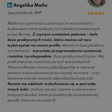
Angelika Matla
Specjalistka ds. BHP
Oceniono
5
na 5
Miałam przyjemność uczestniczyć w warsztatach z
budowania marki osobistej na Linkedin prowadzonych
przez Renatę.
Z czystym sumieniem polecam – było
dużo praktycznych treści, które można od razu
wykorzystać na swoim profilu.
Renata to Specjalistka w
tym temacie –
warsztaty przeprowadzone sumiennie,
rzetelnie i profesjonalnie.
Dużo praktycznych tipów. Mój
profil znacznie zmienił się po tych warsztatach 🙂
Polecam Renatę również jako Ekspertkę w zakresie
pomocy w poszukiwaniu pracy uszytej na miarę – czyli
dostosowanej do naszych indywidualnych potrzeb.
Renata ma zdolność wsłuchiwania się w potrzeby
innych ludzi
, analizę sytuacji i pomoc w planowaniu
kolejnych działań, które prowadzą do wyszukania tej
perełki, która na na czeka 🙂