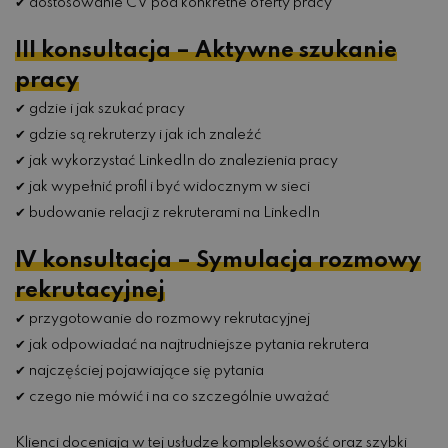
✔ dostosowanie CV pod konkretne oferty pracy
III konsultacja – Aktywne szukanie
pracy
✔ gdzie i jak szukać pracy
✔ gdzie są rekruterzy i jak ich znaleźć
✔ jak wykorzystać LinkedIn do znalezienia pracy
✔ jak wypełnić profil i być widocznym w sieci
✔ budowanie relacji z rekruterami na LinkedIn
IV konsultacja – Symulacja rozmowy
rekrutacyjnej
✔ przygotowanie do rozmowy rekrutacyjnej
✔ jak odpowiadać na najtrudniejsze pytania rekrutera
✔ najczęściej pojawiające się pytania
✔ czego nie mówić i na co szczególnie uważać
Klienci doceniają w tej usłudze kompleksowość oraz szybki