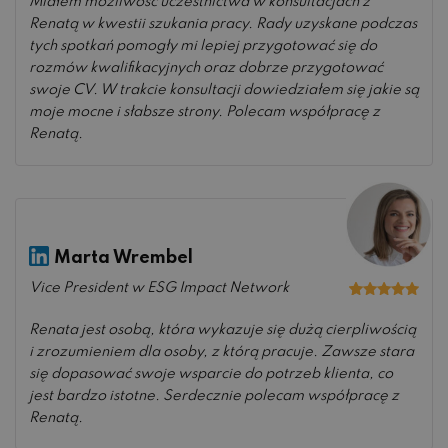
Miałem możliwość uczestnictwa w konsultacjach z
Renatą w kwestii szukania pracy. Rady uzyskane podczas
tych spotkań pomogły mi lepiej przygotować się do
rozmów kwalifikacyjnych oraz dobrze przygotować
swoje CV. W trakcie konsultacji dowiedziałem się jakie są
moje mocne i słabsze strony. Polecam współpracę z
Renatą.
Marta Wrembel
Vice President w ESG Impact Network
Oceniono
5
na 5
Renata jest osobą, która wykazuje się dużą cierpliwością
i zrozumieniem dla osoby, z którą pracuje. Zawsze stara
się dopasować swoje wsparcie do potrzeb klienta, co
jest bardzo istotne. Serdecznie polecam współpracę z
Renatą.