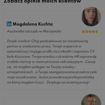
Zobacz opinie moich klientów
Magdalena Kuchta
Asystentka zarządu w Macopedia
Oceniono
5
na 5
Dzięki wielkie! Chcę podziękować za niesamowitą
pomoc w znalezieniu pracy. Twoje wsparcie w
optymalizacji mojego profilu na LinkedIn i napisaniu CV
było kluczowe. Twoja wiedza z dziedziny HR naprawdę
zrobiła różnicę w moim procesie rekrutacyjnym. Cieszę
się, że mogłam polegać na Twojej wiedzy i
umiejętnościach , a Twoje zaangażowanie przekroczyło
moje oczekiwania. Jesteś prawdziwą profesjonalistką
na którą mogłam liczyć . Dziękuję za świetną pracę!