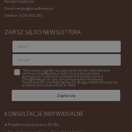
Renata Szatecka
Email:renata@onadlaniej.pl
Telefon: 504 001 295
ZAPISZ SIĘ DO NEWSLETTERA
*Wyrażam zgodę na zapisanie sie do newslettera
serwisu Onadlaniej w tym na przetwarzanie
powyższych danych osobowych przez serwis
Onadlaniej.pl w celu otrzymywania informacji
handlowych i marketingowych drogą elektroniczną na
podany powyżej adres e-mail
Zapisz się
KONSULTACJE INDYWIDUALNE
➤ Projekt nowa praca w 30 dni