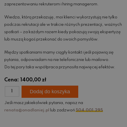
zaprezentowaniu rekruterom i hiring managerom.
Wiedza, którą przekazuję, moi klienci wykorzystują nie tylko
podczas rekrutacji ale w trakcie różnych prezentacji, ważnych
spotkań – za każdym razem kiedy pokazują swoją ekspertyzę
lub muszą kogoś przekonać do swoich pomysłów.
Między spotkaniami mamy ciągły kontakt i jeśli pojawią się
pytania, odpowiadam na nie telefonicznie lub mailowo.
Do tej pory taka współpraca przynosiła najwięcej efektów.
Cena:
1400,00
zł
ilość
Dodaj do koszyka
Projekt
nowa
Jeśli masz jakiekolwiek pytania, napisz na
praca
renata@onadlaniej.pl
lub zadzwoń
504 001 295
w
30
dni