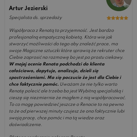
Artur Jezierski
Specjalista ds. sprzedaży
Oceniono
5
na 5
Współpraca z Renatą to przyjemność. Jest bardzo
profesjonalną empatyczną kobietą. Która wie jak
stworzyć możliwości do tego aby znaleźć prace, ma
swoje Magiczne sztuczki które sprawią że rekruter chce
Ciebie zaprosić na rozmowę bo jest po prostu ciekawy.
W mojej ocenie Renata podchodzi do klienta
całościowo, dopytuje, analizuje, dzieli się
spostrzeżeniami. Ma się poczucie że jest dla Ciebie i
chce faktycznie pomóc.
Uważam że nie tylko warto
Renatę polecić ale trzeba bo jest Wybitną specjalistką i
cieszę się niezmiernie że mogłem z nią współpracować.
To co mogę powiedzieć jeszcze o Renacie to na pewno
to że od pierwszej minuty czujesz że ona faktycznie lubi
swoją pracę, chce pomóc i ma tą wiedze oraz
doświadczenie.