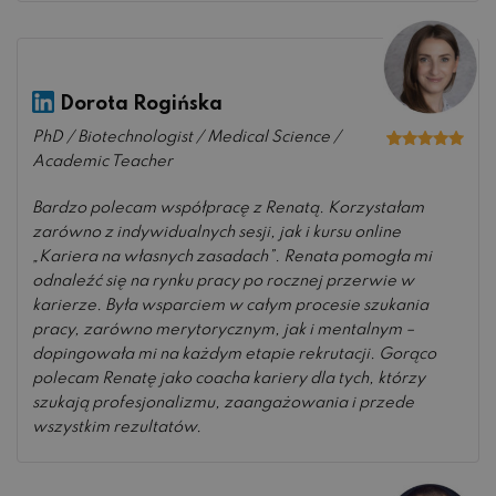
Dorota Rogińska
PhD / Biotechnologist / Medical Science /
Oceniono
5
Academic Teacher
na 5
Bardzo polecam współpracę z Renatą. Korzystałam
zarówno z indywidualnych sesji, jak i kursu online
„Kariera na własnych zasadach”. Renata pomogła mi
odnaleźć się na rynku pracy po rocznej przerwie w
karierze. Była wsparciem w całym procesie szukania
pracy, zarówno merytorycznym, jak i mentalnym –
dopingowała mi na każdym etapie rekrutacji. Gorąco
polecam Renatę jako coacha kariery dla tych, którzy
szukają profesjonalizmu, zaangażowania i przede
wszystkim rezultatów.