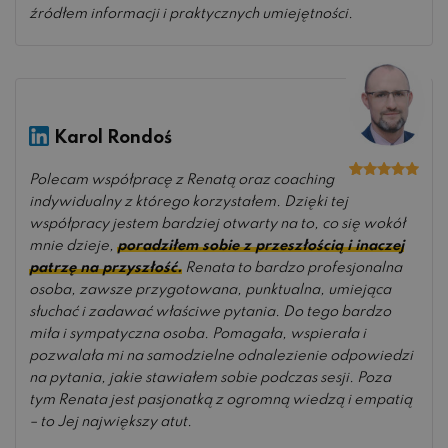
źródłem informacji i praktycznych umiejętności.
Karol Rondoś
Polecam współpracę z Renatą oraz coaching
Oceniono
5
na 5
indywidualny z którego korzystałem. Dzięki tej
współpracy jestem bardziej otwarty na to, co się wokół
mnie dzieje,
poradziłem sobie z przeszłością i inaczej
patrzę na przyszłość.
Renata to bardzo profesjonalna
osoba, zawsze przygotowana, punktualna, umiejąca
słuchać i zadawać właściwe pytania. Do tego bardzo
miła i sympatyczna osoba. Pomagała, wspierała i
pozwalała mi na samodzielne odnalezienie odpowiedzi
na pytania, jakie stawiałem sobie podczas sesji. Poza
tym Renata jest pasjonatką z ogromną wiedzą i empatią
– to Jej największy atut.