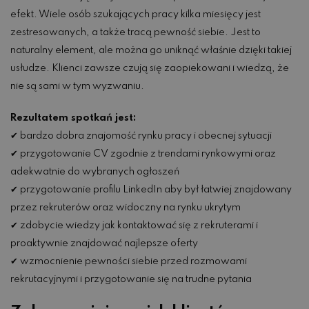
efekt. Wiele osób szukających pracy kilka miesięcy jest
zestresowanych, a także tracą pewność siebie. Jest to
naturalny element, ale można go uniknąć właśnie dzięki takiej
usłudze. Klienci zawsze czują się zaopiekowani i wiedzą, że
nie są sami w tym wyzwaniu.
Rezultatem spotkań jest:
✔ bardzo dobra znajomość rynku pracy i obecnej sytuacji
✔ przygotowanie CV zgodnie z trendami rynkowymi oraz
adekwatnie do wybranych ogłoszeń
✔ przygotowanie profilu LinkedIn aby był łatwiej znajdowany
przez rekruterów oraz widoczny na rynku ukrytym
✔ zdobycie wiedzy jak kontaktować się z rekruterami i
proaktywnie znajdować najlepsze oferty
✔ wzmocnienie pewności siebie przed rozmowami
rekrutacyjnymi i przygotowanie się na trudne pytania