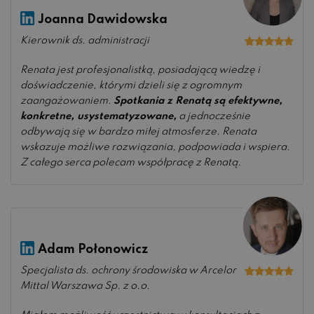
Joanna Dawidowska
Kierownik ds. administracji
Oceniono
5
na 5
Renata jest profesjonalistką, posiadającą wiedzę i
doświadczenie, którymi dzieli się z ogromnym
zaangażowaniem.
Spotkania z Renatą są efektywne,
konkretne, usystematyzowane,
a jednocześnie
odbywają się w bardzo miłej atmosferze. Renata
wskazuje możliwe rozwiązania, podpowiada i wspiera.
Z całego serca polecam współpracę z Renatą.
Adam Połonowicz
Specjalista ds. ochrony środowiska w Arcelor
Oceniono
5
Mittal Warszawa Sp. z o.o.
na 5