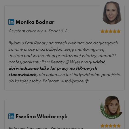
Monika Bodnar
Asystent biurowy w Sprint S.A.
Oceniono
5
na 5
Byłam u Pani Renaty na trzech webinariach dotyczących
zmiany pracy oraz odbyłam sesję mentoringową.
Jestem pod wrażeniem przekazanej wiedzy, empatii i
profesjonalizmu Pani Renaty 🙂 W jej pracy
widać
doświadczenie kilku lat pracy na HR-owych
stanowiskach,
ale najlepsze jest indywidualne podejście
do każdej osoby. Polecam współpracę 🙂
Ewelina Włodarczyk