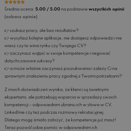
Oceniony
1
Średnia ocena:
5.00 / 5.00
na podstawie
wszystkich opinii
5.00
na 5
na
(zobacz opinie)
podstawie
oceny
klienta
👉 szukasz pracy, ale bez rezultatów?
👉 wysyłasz kolejne aplikacje, nie dostajesz odpowiedzi i nie
wiesz czy to wina rynku czy Twojego CV?
👉 zaczynasz wątpić w swoje kompetencje i negować
dotychczasowe sukcesy?
👉 a może właśnie zaczynasz poszukiwania i zależy Ci na
sprawnym znalezieniu pracy zgodnej z Twoimi potrzebami?
Z moich doświadczeń wynika, że klienci są świetnymi
ekspertami, ale potrzebują wsparcia w sprzedaży swoich
kompetencji – odpowiednim ubraniu ich w słowa w CV,
LinkedInie czy też podczas rozmowy rekrutacyjnej.
Dlatego mogę śmiało założyć, że kompetencje już masz!
Teraz pozwól sobie pomóc w odpowiednim ich