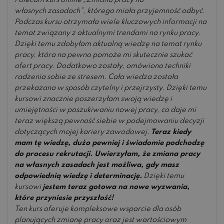
Polecam kurs online „Zmiana pracy na
Oceniono
5
na 5
własnych zasadach”, którego miała przyjemność odbyć.
Podczas kursu otrzymała wiele kluczowych informacji na
temat związany z aktualnymi trendami na rynku pracy.
Dzięki temu zdobyłam aktualną wiedzę na temat rynku
pracy, która na pewno pomoże mi skutecznie szukać
ofert pracy. Dodatkowo zostały, omówiono techniki
radzenia sobie ze stresem. Cała wiedza została
przekazana w sposób czytelny i przejrzysty. Dzięki temu
kursowi znacznie poszerzyłam swoją wiedzę i
umiejętności w poszukiwaniu nowej pracy, co daje mi
teraz większą pewność siebie w podejmowaniu decyzji
dotyczących mojej kariery zawodowej.
Teraz kiedy
mam tę wiedzę, dużo pewniej i świadomie podchodzę
do procesu rekrutacji. Uwierzyłam, że zmiana pracy
na własnych zasadach jest możliwa, gdy masz
odpowiednią wiedzę i determinację.
Dzięki temu
kursowi
jestem teraz gotowa na nowe wyzwania,
które przyniesie przyszłość!
Ten kurs oferuje kompleksowe wsparcie dla osób
planujących zmianę pracy oraz jest wartościowym