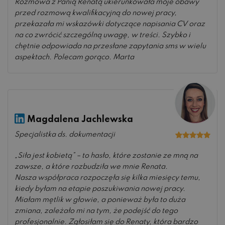
Rozmowa z Panią Renatą ukierunkowała moje obawy
przed rozmową kwalifikacyjną do nowej pracy,
przekazała mi wskazówki dotyczące napisania CV oraz
na co zwrócić szczególną uwagę, w treści. Szybko i
chętnie odpowiada na przesłane zapytania sms w wielu
aspektach. Polecam gorąco. Marta
Magdalena Jachlewska
Specjalistka ds. dokumentacji
Oceniono
5
na 5
„Siła jest kobietą” – to hasło, które zostanie ze mną na
zawsze, a które rozbudziła we mnie Renata.
Nasza współpraca rozpoczęła się kilka miesięcy temu,
kiedy byłam na etapie poszukiwania nowej pracy.
Miałam mętlik w głowie, a ponieważ była to duża
zmiana, zależało mi na tym, że podejść do tego
profesjonalnie. Zgłosiłam się do Renaty, która bardzo