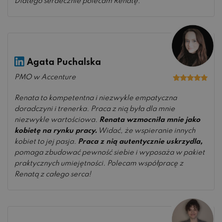
Dlatego serdecznie polecam Renatę.
Agata Puchalska
PMO w Accenture
Oceniono
5
na 5
Renata to kompetentna i niezwykle empatyczna
doradczyni i trenerka. Praca z nią była dla mnie
niezwykle wartościowa.
Renata wzmocniła mnie jako
kobietę na rynku pracy.
Widać, że wspieranie innych
kobiet to jej pasja.
Praca z nią autentycznie uskrzydla,
pomaga zbudować pewność siebie i wyposaża w pakiet
praktycznych umiejętności. Polecam współpracę z
Renatą z całego serca!