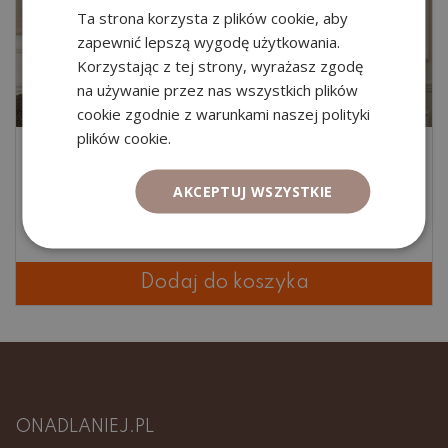
Ta strona korzysta z plików cookie, aby
zapewnić lepszą wygodę użytkowania.
Korzystając z tej strony, wyrażasz zgodę
na używanie przez nas wszystkich plików
cookie zgodnie z warunkami naszej polityki
plików cookie.
Symulacja rozmowy rekrutacyjnej
AKCEPTUJ WSZYSTKIE
Oceniono
450,00
zł
5.00
na 5
Dodaj do koszyka
ONADLANIEJ.PL