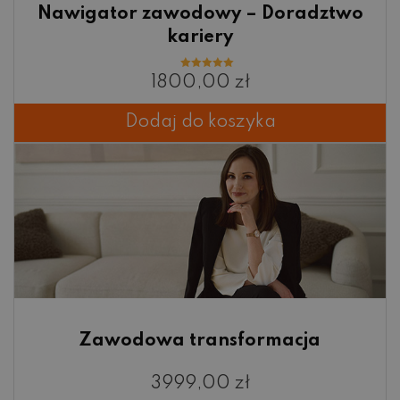
Nawigator zawodowy – Doradztwo
kariery
Oceniono
1800,00
zł
5.00
na 5
Dodaj do koszyka
Zawodowa transformacja
3999,00
zł