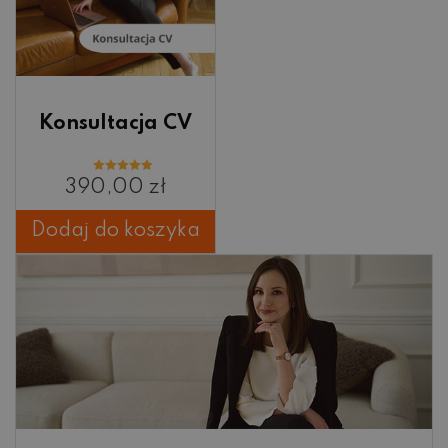
Konsultacja CV
Oceniono
390,00
zł
5.00
na 5
Dodaj do koszyka