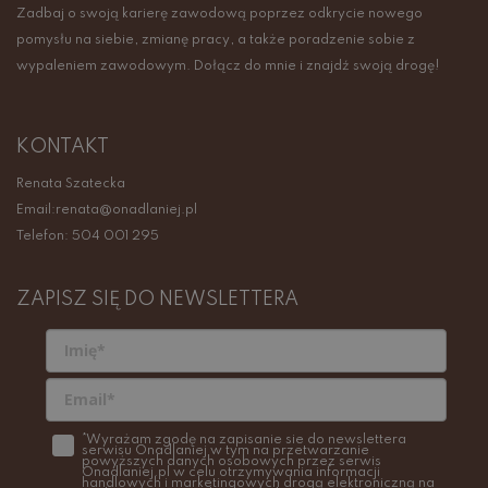
Zadbaj o swoją karierę zawodową poprzez odkrycie nowego
pomysłu na siebie, zmianę pracy, a także poradzenie sobie z
wypaleniem zawodowym. Dołącz do mnie i znajdź swoją drogę!
KONTAKT
Renata Szatecka
Email:renata@onadlaniej.pl
Telefon: 504 001 295
ZAPISZ SIĘ DO NEWSLETTERA
*Wyrażam zgodę na zapisanie sie do newslettera
serwisu Onadlaniej w tym na przetwarzanie
powyższych danych osobowych przez serwis
Onadlaniej.pl w celu otrzymywania informacji
handlowych i marketingowych drogą elektroniczną na