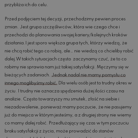
przybliża ich do celu.
Przed podjęciem tej decyzji, przechodzimy pewien proces
zmian. Jest grupa szczęśliwców, która wie czego chce i
przechodzi do planowania swojej kariery/kolejnych kroków
działania.I jest sporo większa grupa tych, którzy wiedzą, że
nie chcą robić tego co robią, ale… nie wiedzą co chcieliby robić
dalej.W takich sytuacjach często zaczynamy czuć, że to co
robimy nie sprawia nam już takiej satysfakcji. Męczymy się w
bieżących zadaniach.
Jednak nadal nie mamy pomysłu co
innego moglibyśmy robić.
Dla wielu osób jest to trudny okres w
życiu. I trudny nie oznacza spędzenia dużej ilości czasu na
analizie. Często towarzyszy mu smutek, złość na siebie i
niezadowolenie, ponieważ mamy poczucie, że nie pasujemy
już do miejsca w którym jesteśmy, a z drugiej strony nie wiemy
co mamy dalej robić. Przedłużający się czas w tym poczuciu
braku satysfakcji z życia, może prowadzić do stanów