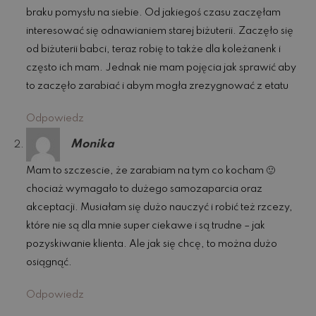
braku pomysłu na siebie. Od jakiegoś czasu zaczęłam
interesować się odnawianiem starej biżuterii. Zaczęło się
od biżuterii babci, teraz robię to także dla koleżanenk i
często ich mam. Jednak nie mam pojęcia jak sprawić aby
to zaczęło zarabiać i abym mogła zrezygnować z etatu
Odpowiedz
Monika
Mam to szczescie, że zarabiam na tym co kocham 🙂
chociaż wymagało to dużego samozaparcia oraz
akceptacji. Musiałam się dużo nauczyć i robić też rzcezy,
które nie są dla mnie super ciekawe i są trudne – jak
pozyskiwanie klienta. Ale jak się chcę, to można dużo
osiągnąć.
Odpowiedz