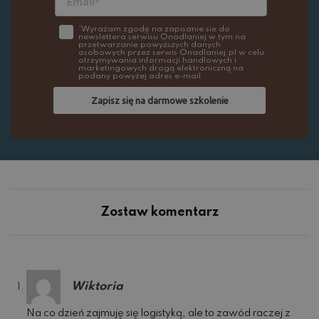
*Wyrażam zgodę na zapisanie sie do
newslettera serwisu Onadlaniej w tym na
przetwarzanie powyższych danych
osobowych przez serwis Onadlaniej.pl w celu
otrzymywania informacji handlowych i
marketingowych drogą elektroniczną na
podany powyżej adres e-mail
Zapisz się na darmowe szkolenie
Zostaw komentarz
Wiktoria
Na co dzień zajmuję się logistyką, ale to zawód raczej z