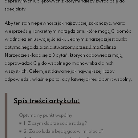
depresyjnych lub lękowych z którymi należy zwrócić się do
specjalisty.
Aby ten stan niepewności jak najszybciej zakończyć, warto
wesprzeć się konkretnymi narzędziami, które mogą Ci pomóc
w odnalezieniu swojej ścieżki. Jednym z narzędzi jest
punkt
optymalnego działania stworzony przez Jima Collinsa
.
Narzędzie składa się z 3 pytań, których odpowiedzi mają
doprowadzić Cię do wspólnego mianownika dla nich
wszystkich. Celem jest dawanie jak największej liczby
odpowiedzi, właśnie po to, aby łatwiej określić punkt wspólny.
Spis treści artykułu:
Optymalny punkt wspólny
☛ 1. Z czym dobrze sobie radzę?
☛ 2. Za co ludzie będą gotowi mi płacić?