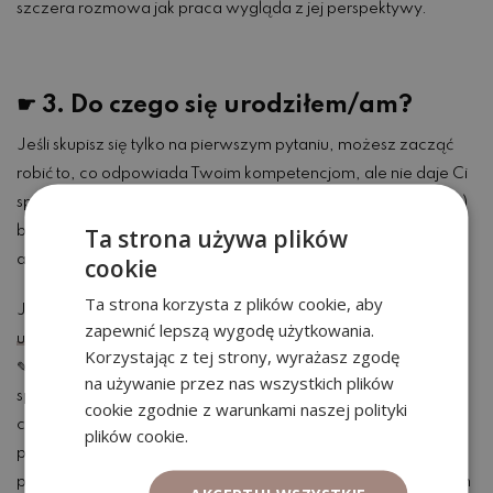
szczera rozmowa jak praca wygląda z jej perspektywy.
☛ 3. Do czego się urodziłem/am?
Jeśli skupisz się tylko na pierwszym pytaniu, możesz zacząć
robić to, co odpowiada Twoim kompetencjom, ale nie daje Ci
spełnienia. W rezultacie, przez pewien czas (albo całe życie)
Ta strona używa plików
będziesz wykonywać pracę, która przychodzi Ci z łatwością,
ale nie sprawia że czujesz w niej dużą satysfakcję.
cookie
Ta strona korzysta z plików cookie, aby
Jak więc odpowiedzieć sobie na pytanie
„do czego się
zapewnić lepszą wygodę użytkowania.
urodziliśmy?”
Korzystając z tej strony, wyrażasz zgodę
✎ Każdego dnia wieczorem rób notatki z tego, jakie zadania
na używanie przez nas wszystkich plików
sprawiały Ci największą radość, zadowolenie, satysfakcję w
cookie zgodnie z warunkami naszej polityki
ciągu Twojego dnia. Wypisuj wszystko – od rzeczy drobnych,
plików cookie.
po duże projekty. Staraj się być w tym jak najbardziej
precyzyjna i dokładna. Jestem pewna, że po kilku miesiącach