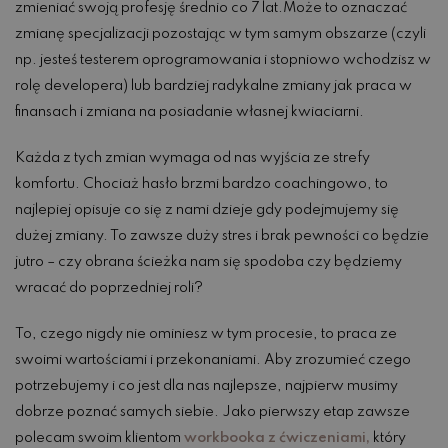
zmieniać swoją profesję średnio co 7 lat.Może to oznaczać
zmianę specjalizacji pozostając w tym samym obszarze (czyli
np. jesteś testerem oprogramowania i stopniowo wchodzisz w
rolę developera) lub bardziej radykalne zmiany jak praca w
finansach i zmiana na posiadanie własnej kwiaciarni.
Każda z tych zmian wymaga od nas wyjścia ze strefy
komfortu. Chociaż hasło brzmi bardzo coachingowo, to
najlepiej opisuje co się z nami dzieje gdy podejmujemy się
dużej zmiany. To zawsze duży stres i brak pewności co będzie
jutro – czy obrana ścieżka nam się spodoba czy będziemy
wracać do poprzedniej roli?
To, czego nigdy nie ominiesz w tym procesie, to praca ze
swoimi wartościami i przekonaniami. Aby zrozumieć czego
potrzebujemy i co jest dla nas najlepsze, najpierw musimy
dobrze poznać samych siebie. Jako pierwszy etap zawsze
polecam swoim klientom
workbooka z ćwiczeniami,
który