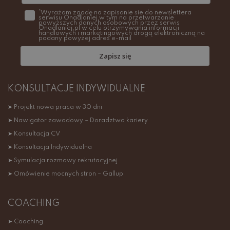
*Wyrażam zgodę na zapisanie sie do newslettera
serwisu Onadlaniej w tym na przetwarzanie
powyższych danych osobowych przez serwis
Onadlaniej.pl w celu otrzymywania informacji
handlowych i marketingowych drogą elektroniczną na
podany powyżej adres e-mail
Zapisz się
KONSULTACJE INDYWIDUALNE
➤ Projekt nowa praca w 30 dni
➤ Nawigator zawodowy – Doradztwo kariery
➤ Konsultacja CV
➤ Konsultacja Indywidualna
➤ Symulacja rozmowy rekrutacyjnej
➤ Omówienie mocnych stron – Gallup
COACHING
➤ Coaching