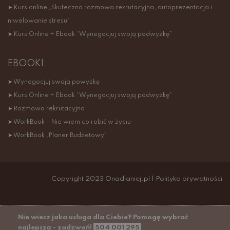
➤ Kurs online „Skuteczna rozmowa rekrutacyjna, autoprezentacja i
niwelowanie stresu”
➤ Kurs Online + Ebook “Wynegocjuj swoją podwyżkę”
EBOOKI
➤ Wynegocjuj swoją powyżkę
➤ Kurs Online + Ebook “Wynegocjuj swoją podwyżkę”
➤ Rozmowa rekrutacyjna
➤ WorkBook – Nie wiem co robić w życiu
➤ WorkBook „Planer Budżetowy”
Copyright 2023 Onadlaniej.pl |
Polityka prywatności
Nie wiesz jaka usługa dla Ciebie? Pomogę wybrać
najlepszą - zadzwoń!
504 001 295