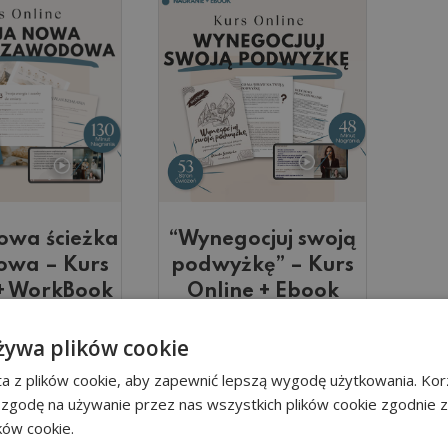
owa ścieżka
“Wynegocjuj swoją
wa – Kurs
podwyżkę” – Kurs
 + WorkBook
Online + Ebook
7,00
zł
94,90
zł
żywa plików cookie
do koszyka
Zobacz więcej
a z plików cookie, aby zapewnić lepszą wygodę użytkowania. Korz
 zgodę na używanie przez nas wszystkich plików cookie zgodnie 
ików cookie.