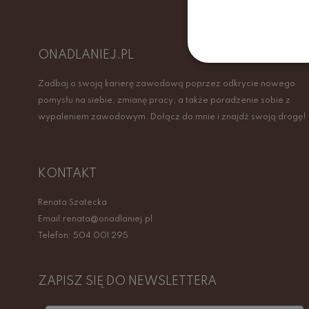
ONADLANIEJ.PL
Zadbaj o swoją karierę zawodową poprzez odkrycie nowego
pomysłu na siebie, zmianę pracy, a także poradzenie sobie z
wypaleniem zawodowym. Dołącz do mnie i znajdź swoją drogę!
KONTAKT
Renata Szatecka
Email:renata@onadlaniej.pl
Telefon: 504 001 295
ZAPISZ SIĘ DO NEWSLETTERA