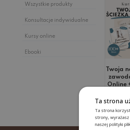
Wszystkie produkty
Konsultacje indywidualne
Kursy online
Ebooki
Twoja n
zawodo
Online
49
Ta strona u
Dodaj 
Ta strona korzyst
strony, wyrażasz
naszej polityki pl