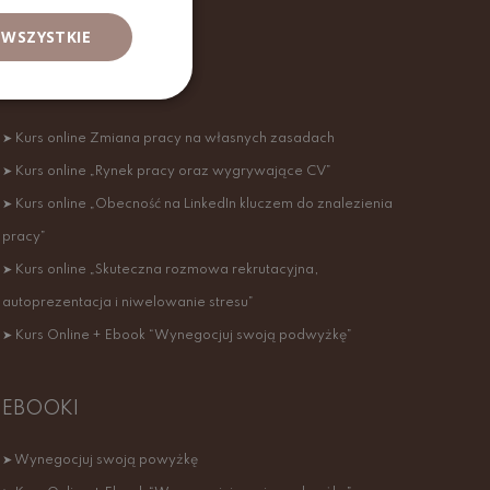
 WSZYSTKIE
KURSY ONLINE
➤ Kurs online Zmiana pracy na własnych zasadach
➤ Kurs online „Rynek pracy oraz wygrywające CV”
➤ Kurs online „Obecność na LinkedIn kluczem do znalezienia
pracy”
➤ Kurs online „Skuteczna rozmowa rekrutacyjna,
autoprezentacja i niwelowanie stresu”
➤ Kurs Online + Ebook “Wynegocjuj swoją podwyżkę”
EBOOKI
➤ Wynegocjuj swoją powyżkę