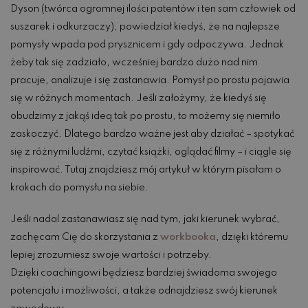
Dyson (twórca ogromnej ilości patentów i ten sam człowiek od
suszarek i odkurzaczy), powiedział kiedyś, że na najlepsze
pomysły wpada pod prysznicem i gdy odpoczywa. Jednak
żeby tak się zadziało, wcześniej bardzo dużo nad nim
pracuje, analizuje i się zastanawia. Pomysł po prostu pojawia
się w różnych momentach. Jeśli założymy, że kiedyś się
obudzimy z jakąś ideą tak po prostu, to możemy się niemiło
zaskoczyć. Dlatego bardzo ważne jest aby działać – spotykać
się z różnymi ludźmi, czytać książki, oglądać filmy – i ciągle się
inspirować. Tutaj znajdziesz mój artykuł w którym pisałam o
krokach do pomysłu na siebie.
Jeśli nadal zastanawiasz się nad tym, jaki kierunek wybrać,
zachęcam Cię do skorzystania z
workbooka
, dzięki któremu
lepiej zrozumiesz swoje wartości i potrzeby.
Dzięki coachingowi będziesz bardziej świadoma swojego
potencjału i możliwości, a także odnajdziesz swój kierunek