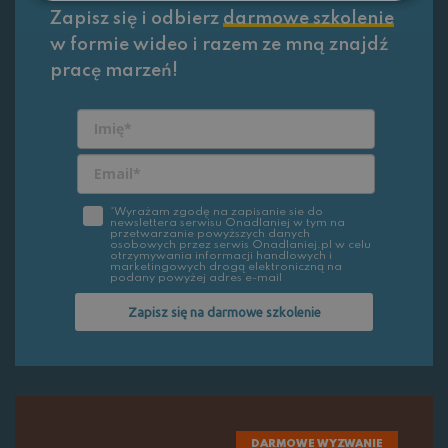
Zapisz się i odbierz
darmowe szkolenie
w formie wideo i razem ze mną znajdź
pracę marzeń!
*Wyrażam zgodę na zapisanie sie do
newslettera serwisu Onadlaniej w tym na
przetwarzanie powyższych danych
osobowych przez serwis Onadlaniej.pl w celu
otrzymywania informacji handlowych i
marketingowych drogą elektroniczną na
podany powyżej adres e-mail
Zapisz się na darmowe szkolenie
DARMOWE WYZWANIE