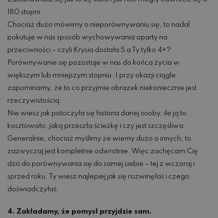
180 stopni.
Chociaż dużo mówimy o nieporównywaniu się, to nadal
pokutuje w nas sposób wychowywania oparty na
przeciwności – czyli Krysia dostała 5 a Ty tylko 4+?
Porównywanie się pozostaje w nas do końca życia w
większym lub mniejszym stopniu. I przy okazji ciągle
zapominamy, że to co przyjmie obrazek niekoniecznie jest
rzeczywistością.
Nie wiesz jak potoczyła się historia danej osoby, ile ją to
kosztowało, jaką przeszła ścieżkę i czy jest szczęśliwa.
Generalnie, chociaż myślimy że wiemy dużo o innych, to
zazwyczaj jest kompletnie odwrotnie. Więc zachęcam Cię
dziś do porównywania się do samej siebie – tej z wczoraj i
sprzed roku. Ty wiesz najlepiej jak się rozwinęłaś i czego
doświadczyłaś.
4. Zakładamy, że pomysł przyjdzie sam.