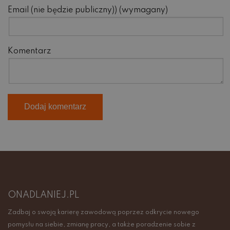
Email (nie będzie publiczny)) (wymagany)
Komentarz
ONADLANIEJ.PL
Zadbaj o swoją karierę zawodową poprzez odkrycie nowego
pomysłu na siebie, zmianę pracy, a także poradzenie sobie z