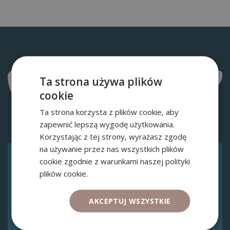
ZAPISZ SIĘ NA
Ta strona używa plików
DARMOWE WYZWANIE
cookie
Ta strona korzysta z plików cookie, aby
zapewnić lepszą wygodę użytkowania.
Korzystając z tej strony, wyrażasz zgodę
na używanie przez nas wszystkich plików
cookie zgodnie z warunkami naszej polityki
DARMOWE WYZWANIE
plików cookie.
Jak uniknąć
najczęstszych błędów
AKCEPTUJ WSZYSTKIE
w zmianie pracy