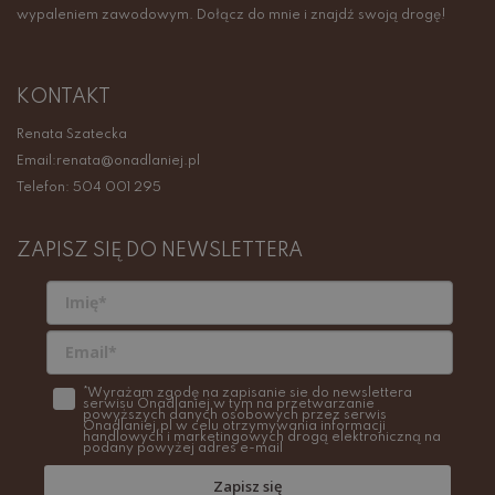
wypaleniem zawodowym. Dołącz do mnie i znajdź swoją drogę!
KONTAKT
Renata Szatecka
Email:renata@onadlaniej.pl
Telefon: 504 001 295
ZAPISZ SIĘ DO NEWSLETTERA
*Wyrażam zgodę na zapisanie sie do newslettera
serwisu Onadlaniej w tym na przetwarzanie
powyższych danych osobowych przez serwis
Onadlaniej.pl w celu otrzymywania informacji
handlowych i marketingowych drogą elektroniczną na
podany powyżej adres e-mail
Zapisz się