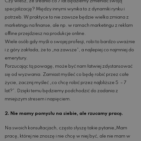
Czy wiesz, że średnio co 7 lat będziemy zmieniać swoją
specjalizację? Między innymi wynika to z dynamiki rynku i
potrzeb. W praktyce to nie zawsze będzie wielka zmiana z
marketingu na finanse, ale np. w ramach marketingu z reklam
offline przejdziesz na produkcje online.
Wiele osób gdy myśli o swojej profesji, robi to bardzo uważnie
i z góry zakłada, że to „na zawsze”, a najlepiej co najmniej do
emerytury.
Porzucając tą powagę, może być nam łatwiej zdystansować
się od wyzwania. Zamiast myśleć co będę robić przez całe
życie, zacznij myśleć „co chcę robić przez najbliższe 5 – 7
lat?”. Dzięki temu będziemy podchodzić do zadania z
mniejszym stresem i napięciem.
2. Nie mamy pomysłu na siebie, ale rzucamy pracę.
Na swoich konsultacjach, często słyszę takie pytanie„Mam
pracę, której nie znoszę i nie chcę w niej być, ale nie mam w