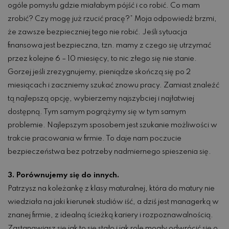
ogóle pomysłu gdzie miałabym pójść i co robić. Co mam
zrobić? Czy mogę już rzucić pracę?” Moja odpowiedź brzmi,
że zawsze bezpieczniej tego nie robić. Jeśli sytuacja
finansowa jest bezpieczna, tzn. mamy z czego się utrzymać
przez kolejne 6 – 10 miesięcy, to nic złego się nie stanie.
Gorzej jeśli zrezygnujemy, pieniądze skończą się po 2
miesiącach i zaczniemy szukać znowu pracy. Zamiast znaleźć
tą najlepszą opcję, wybierzemy najszybciej i najłatwiej
dostępną. Tym samym pogrążymy się w tym samym
problemie. Najlepszym sposobem jest szukanie możliwości w
trakcie pracowania w firmie. To daje nam poczucie
bezpieczeństwa bez potrzeby nadmiernego spieszenia się.
3. Porównujemy się do innych.
Patrzysz na koleżankę z klasy maturalnej, która do matury nie
wiedziała na jaki kierunek studiów iść, a dziś jest managerką w
znanej firmie, z idealną ścieżką kariery i rozpoznawalnością.
Zastanawiasz się jak to się stało i jak role mogły odwrócić się o