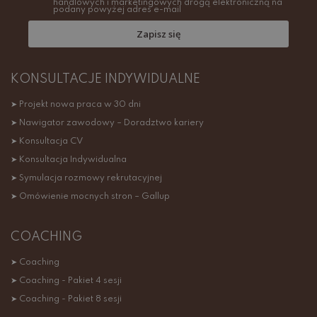
handlowych i marketingowych drogą elektroniczną na
podany powyżej adres e-mail
Zapisz się
KONSULTACJE INDYWIDUALNE
➤ Projekt nowa praca w 30 dni
➤ Nawigator zawodowy – Doradztwo kariery
➤ Konsultacja CV
➤ Konsultacja Indywidualna
➤ Symulacja rozmowy rekrutacyjnej
➤ Omówienie mocnych stron – Gallup
COACHING
➤ Coaching
➤ Coaching - Pakiet 4 sesji
➤ Coaching - Pakiet 8 sesji