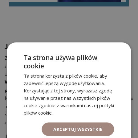
Jaki element jest kluczowy?
Ta strona używa plików
Znalezienie satysfakcji w tym, co robimy, i dążenie do
cookie
szczęścia to proces indywidualny i wieloaspektowy. Wymaga
on czasu, eksploracji i odwagi do podejmowania zmian.
Ta strona korzysta z plików cookie, aby
zapewnić lepszą wygodę użytkowania.
Ważne jest, aby być szczerym wobec siebie i świadomie
Korzystając z tej strony, wyrażasz zgodę
podążać za tym, co naprawdę nas inspiruje i motywuje
.
na używanie przez nas wszystkich plików
Niezależnie od tego, czy to oznacza zmianę pracy, rozwijanie
cookie zgodnie z warunkami naszej polityki
nowych umiejętności czy budowanie lepszych relacji,
plików cookie.
kluczowe jest podjęcie działań, które prowadzą do większej
satysfakcji w życiu zawodowym.
AKCEPTUJ WSZYSTKIE
Jednak warto pamiętać, że satysfakcja w pracy nie zawsze