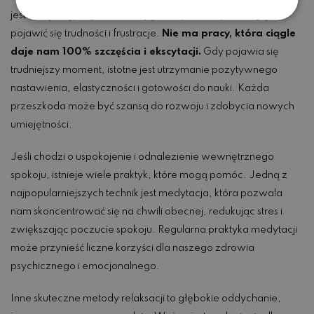
jest stałą linią progresu. Istnieją okresy, w których mogą
pojawić się trudności i frustracje.
Nie ma pracy, która ciągle
daje nam 100% szczęścia i ekscytacji.
Gdy pojawia się
trudniejszy moment, istotne jest utrzymanie pozytywnego
nastawienia, elastyczności i gotowości do nauki. Każda
przeszkoda może być szansą do rozwoju i zdobycia nowych
umiejętności.
Jeśli chodzi o uspokojenie i odnalezienie wewnętrznego
spokoju, istnieje wiele praktyk, które mogą pomóc. Jedną z
najpopularniejszych technik jest medytacja, która pozwala
nam skoncentrować się na chwili obecnej, redukując stres i
zwiększając poczucie spokoju. Regularna praktyka medytacji
może przynieść liczne korzyści dla naszego zdrowia
psychicznego i emocjonalnego.
Inne skuteczne metody relaksacji to głębokie oddychanie,