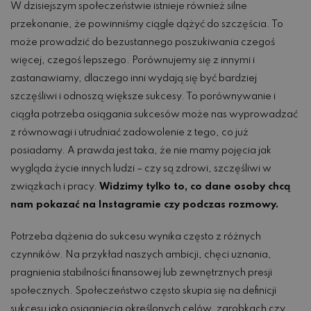
W dzisiejszym społeczeństwie istnieje również silne
przekonanie, że powinniśmy ciągle dążyć do szczęścia. To
może prowadzić do bezustannego poszukiwania czegoś
więcej, czegoś lepszego. Porównujemy się z innymi i
zastanawiamy, dlaczego inni wydają się być bardziej
szczęśliwi i odnoszą większe sukcesy. To porównywanie i
ciągła potrzeba osiągania sukcesów może nas wyprowadzać
z równowagi i utrudniać zadowolenie z tego, co już
posiadamy. A prawda jest taka, że nie mamy pojęcia jak
wygląda życie innych ludzi – czy są zdrowi, szczęśliwi w
związkach i pracy.
Widzimy tylko to, co dane osoby chcą
nam pokazać na Instagramie czy podczas rozmowy.
Potrzeba dążenia do sukcesu wynika często z różnych
czynników. Na przykład naszych ambicji, chęci uznania,
pragnienia stabilności finansowej lub zewnętrznych presji
społecznych. Społeczeństwo często skupia się na definicji
sukcesu jako osiągnięcia określonych celów, zarobkach czy