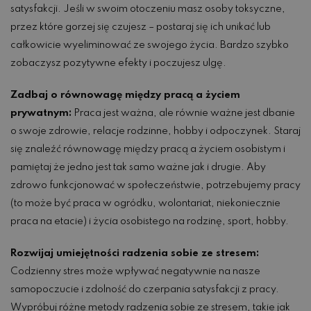
satysfakcji. Jeśli w swoim otoczeniu masz osoby toksyczne,
przez które gorzej się czujesz – postaraj się ich unikać lub
całkowicie wyeliminować ze swojego życia. Bardzo szybko
zobaczysz pozytywne efekty i poczujesz ulgę.
Zadbaj o równowagę między pracą a życiem
prywatnym:
Praca jest ważna, ale równie ważne jest dbanie
o swoje zdrowie, relacje rodzinne, hobby i odpoczynek. Staraj
się znaleźć równowagę między pracą a życiem osobistym i
pamiętaj że jedno jest tak samo ważne jak i drugie. Aby
zdrowo funkcjonować w społeczeństwie, potrzebujemy pracy
(to może być praca w ogródku, wolontariat, niekoniecznie
praca na etacie) i życia osobistego na rodzinę, sport, hobby.
Rozwijaj umiejętności radzenia sobie ze stresem:
Codzienny stres może wpływać negatywnie na nasze
samopoczucie i zdolność do czerpania satysfakcji z pracy.
Wypróbuj różne metody radzenia sobie ze stresem, takie jak