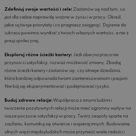
Zdefiniuj swoje wartości i cele:
Zastanów się nad tym, co
jest dla ciebie naprawdę ważne w życiu i w pracy. Określ,
jakie są twoje priorytety i co pragniesz osiągnąć. Dążenie do
sukcesu powinno wynikać z twoich własnych wartości, a nie z
presji społecznej.
Eksploruj różne ścieżki kariery:
Jeśli obecna praca nie
przynosi ci satysfakcji, rozważ możliwość zmiany. Zbadaj
różne ścieżki kariery i zastanów się, czy istnieje dziedzina,
która bardziej odpowiada twoim zainteresowaniom i pasjom.
Nie bój się eksperymentować i podejmować ryzyko.
Buduj zdrowe relacje:
Współpraca z innymi ludźmi i
tworzenie pozytywnych relacji może mieć ogromny wpływ na
nasze poczucie satysfakcji w pracy. Twórz zespoły oparte na
zaufaniu, komunikuj się otwarcie i wspieraj innych. Budowanie
silnych więzi międzyludzkich może przynieść wiele radości i