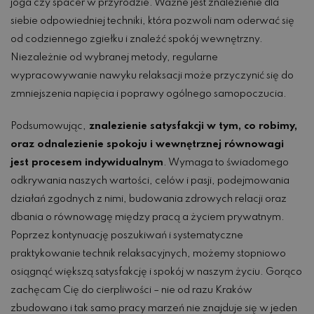
joga czy spacer w przyrodzie. Ważne jest znalezienie dla
siebie odpowiedniej techniki, która pozwoli nam oderwać się
od codziennego zgiełku i znaleźć spokój wewnętrzny.
Niezależnie od wybranej metody, regularne
wypracowywanie nawyku relaksacji może przyczynić się do
zmniejszenia napięcia i poprawy ogólnego samopoczucia.
Podsumowując,
znalezienie satysfakcji w tym, co robimy,
oraz odnalezienie spokoju i wewnętrznej równowagi
jest procesem indywidualnym
. Wymaga to świadomego
odkrywania naszych wartości, celów i pasji, podejmowania
działań zgodnych z nimi, budowania zdrowych relacji oraz
dbania o równowagę między pracą a życiem prywatnym.
Poprzez kontynuację poszukiwań i systematyczne
praktykowanie technik relaksacyjnych, możemy stopniowo
osiągnąć większą satysfakcję i spokój w naszym życiu. Gorąco
zachęcam Cię do cierpliwości – nie od razu Kraków
zbudowano i tak samo pracy marzeń nie znajduje się w jeden