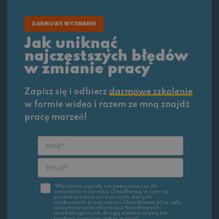
DARMOWE WYZWANIE
Jak uniknąć
najczęstszych błędów
w zmianie pracy
Zapisz się i odbierz
darmowe szkolenie
w formie wideo i razem ze mną znajdź
pracę marzeń!
*Wyrażam zgodę na zapisanie sie do
newslettera serwisu Onadlaniej w tym na
przetwarzanie powyższych danych
osobowych przez serwis Onadlaniej.pl w celu
otrzymywania informacji handlowych i
marketingowych drogą elektroniczną na
podany powyżej adres e-mail