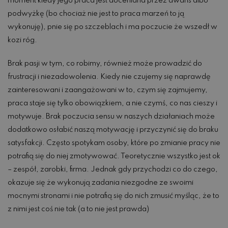
moment kiedy jego praca jest doceniana przez awans albo
podwyżkę (bo chociaż nie jest to praca marzeń to ją
wykonuję), pnie się po szczeblach i ma poczucie że wszedł w
kozi róg.
Brak pasji w tym, co robimy, również może prowadzić do
frustracji i niezadowolenia. Kiedy nie czujemy się naprawdę
zainteresowani i zaangażowani w to, czym się zajmujemy,
praca staje się tylko obowiązkiem, a nie czymś, co nas cieszy i
motywuje. Brak poczucia sensu w naszych działaniach może
dodatkowo osłabić naszą motywację i przyczynić się do braku
satysfakcji. Często spotykam osoby, które po zmianie pracy nie
potrafią się do niej zmotywować. Teoretycznie wszystko jest ok
– zespół, zarobki, firma. Jednak gdy przychodzi co do czego,
okazuje się że wykonują zadania niezgodne ze swoimi
mocnymi stronami i nie potrafią się do nich zmusić myśląc, że to
z nimi jest coś nie tak (a to nie jest prawda)