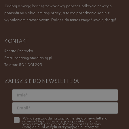
Zadbaj o swoją karierę zawodową poprzez odkrycie nowego
pomysłu na siebie, zmianę pracy, a także poradzenie sobie z
wypaleniem zawodowym. Dołącz do mnie i znajdź swoją drogę!
KONTAKT
Renata Szatecka
Email:renata@onadlaniej.pl
Telefon: 504 001 295
ZAPISZ SIĘ DO NEWSLETTERA
*Wyrażam zgodę na zapisanie sie do newslettera
serwisu Onadlaniej w tym na przetwarzanie
powyższych danych osobowych przez serwis
Onadlaniej.pl w celu otrzymywania informacji