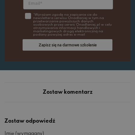
*Wyrażam zgodę na zapisanie sie do
newslettera serwisu Onadlaniej w tym na
przetwarzanie powyższych danych
osobowych przez serwis Onadlaniej.pl w celu
otrzymywania informacji handlowych i
marketingowych drogą elektroniczną na
podany powyżej adres e-mail
Zapisz się na darmowe szkolenie
Zostaw komentarz
Zostaw odpowiedź
Imię (wymagany)