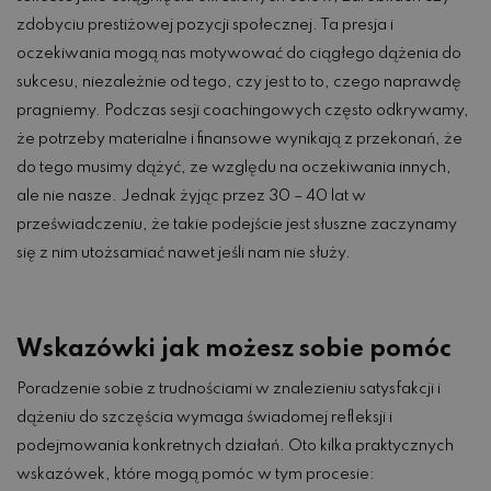
zdobyciu prestiżowej pozycji społecznej. Ta presja i
oczekiwania mogą nas motywować do ciągłego dążenia do
sukcesu, niezależnie od tego, czy jest to to, czego naprawdę
pragniemy. Podczas sesji coachingowych często odkrywamy,
że potrzeby materialne i finansowe wynikają z przekonań, że
do tego musimy dążyć, ze względu na oczekiwania innych,
ale nie nasze. Jednak żyjąc przez 30 – 40 lat w
przeświadczeniu, że takie podejście jest słuszne zaczynamy
się z nim utożsamiać nawet jeśli nam nie służy.
Wskazówki jak możesz sobie pomóc
Poradzenie sobie z trudnościami w znalezieniu satysfakcji i
dążeniu do szczęścia wymaga świadomej refleksji i
podejmowania konkretnych działań. Oto kilka praktycznych
wskazówek, które mogą pomóc w tym procesie: