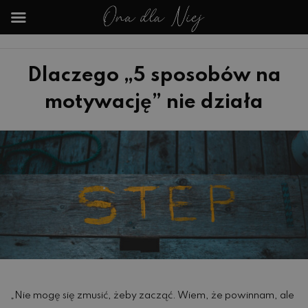
Dlaczego „5 sposobów na
motywację” nie działa
„Nie mogę się zmusić, żeby zacząć. Wiem, że powinnam, ale