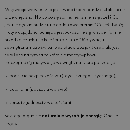
Motywacja wewnętrzna jest trwała i sporo bardziej stabilna niż
ta zewnętrzna. No bo co się stanie, jeśli zmieni się szef? Co
jeśli nie będzie budżetu na dodatkowe premie? Co jeśli Twoją
motywacją do schudnięcia jest pokazanie się w super formie
przed koleżanką i ta koleżanka zniknie? Motywacja
zewnętrzna może świetnie działać przez jakiś czas, ale jest
narażona na ryzyka na które nie mamy wpływu.
Inaczej ma się motywacja wewnętrzna, która potrzebuje:
poczucia bezpieczeństwa (psychicznego, fizycznego),
autonomii (poczucia wpływu),
sensu i zgodności z wartościami.
Bez tego organizm
naturalnie wycofuje energię
. Ono jest
mądre!