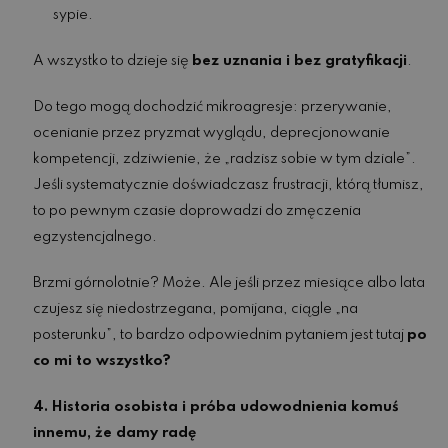
sypie.
A wszystko to dzieje się
bez uznania i bez gratyfikacji
.
Do tego mogą dochodzić mikroagresje: przerywanie,
ocenianie przez pryzmat wyglądu, deprecjonowanie
kompetencji, zdziwienie, że „radzisz sobie w tym dziale”.
Jeśli systematycznie doświadczasz frustracji
, którą tłumisz,
to po pewnym czasie doprowadzi do zmęczenia
egzystencjalnego.
Brzmi górnolotnie? Może. Ale jeśli przez miesiące albo lata
czujesz się niedostrzegana, pomijana, ciągle „na
posterunku”, to bardzo odpowiednim pytaniem jest tutaj
po
co mi to wszystko?
4. Historia osobista i próba udowodnienia komuś
innemu, że damy radę