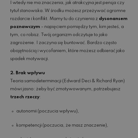
I wtedy nie ma znaczenia, jak atrakcyjna jest pensja czy
tytuł stanowiska. W środku możesz przeżywać ogromne
rozdarcie i konflikt. Mamy tu do czynienia z
dysonansem
poznawczym
– napięciem pomiędzy tym, kim jesteś, a
tym, co robisz. Twój organizm odczytuje to jako
zagrożenie. I zaczyna się buntować. Bardzo często
obojętnością i wycofaniem, które możesz odbierać jako
spadek motywacji.
2. Brak wpływu
Teoria samodeterminacji (Edward Deci & Richard Ryan)
mówi jasno: żeby być zmotywowanym, potrzebujesz
trzech rzeczy
:
autonomii (poczucia wpływu),
kompetencji (poczucia, że masz znaczenie),