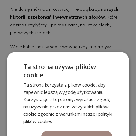
Nie da się mówić o motywacji, nie dotykając
naszych
historii, przekonań i wewnętrznych głosów
, które
odziedziczyłyśmy – po rodzicach, nauczycielach,
pierwszych szefach.
Wiele kobiet nosi w sobie wewnętrzny imperatyw:
„Muszę być perfekcyjna.”
„Nie mogę zawieść.”
Ta strona używa plików
„Muszę udowodnić, że zasługuję.”
cookie
„Jak się nie zmuszę, nic ze mnie nie będzie.”
Ta strona korzysta z plików cookie, aby
zapewnić lepszą wygodę użytkowania.
I kiedy ciało mówi: „Nie mam siły”, one próbują się
Korzystając z tej strony, wyrażasz zgodę
zawstydzić do działania
. Albo zmusić. I tak rodzi się
na używanie przez nas wszystkich plików
zamknięty krąg:
cookie zgodnie z warunkami naszej polityki
brak energii → presja → opór → poczucie winy → jeszcze
plików cookie.
większy brak energii.