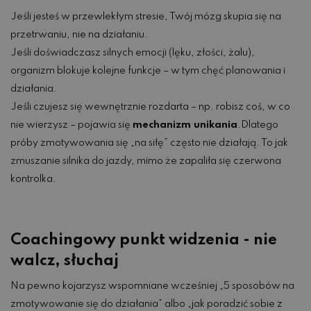
Jeśli jesteś w przewlekłym stresie, Twój mózg skupia się na
przetrwaniu, nie na działaniu.
Jeśli doświadczasz silnych emocji (lęku, złości, żalu),
organizm blokuje kolejne funkcje – w tym chęć planowania i
działania.
Jeśli czujesz się wewnętrznie rozdarta – np. robisz coś, w co
nie wierzysz – pojawia się
mechanizm unikania
.Dlatego
próby zmotywowania się „na siłę” często nie działają. To jak
zmuszanie silnika do jazdy, mimo że zapaliła się czerwona
kontrolka.
Coachingowy punkt widzenia - nie
walcz, słuchaj
Na pewno kojarzysz wspomniane wcześniej „5 sposobów na
zmotywowanie się do działania” albo „jak poradzić sobie z