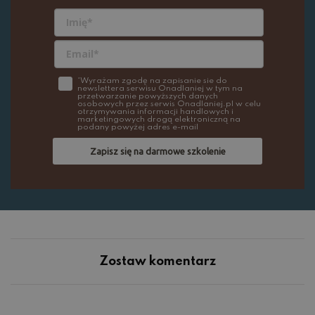
*Wyrażam zgodę na zapisanie sie do
newslettera serwisu Onadlaniej w tym na
przetwarzanie powyższych danych
osobowych przez serwis Onadlaniej.pl w celu
otrzymywania informacji handlowych i
marketingowych drogą elektroniczną na
podany powyżej adres e-mail
Zapisz się na darmowe szkolenie
Zostaw komentarz