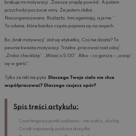
brakuje mi motywacji . Zawsze znajdę powód. A potem
przychodzi poczucie winy. Że jestem słaba.
Niezorganizowana. Rozlazła. Inni ogarniają, a ja nie.”
To zdanie, które bardzo często pojawia się na sesjach.
Bo „brak motywacji” stał się etykietką. Coś nie działa? To
pewnie kwestia motywacji. Trzeba „pracować nad sobą”.
„Zrobić checklistę”. „Wstać o 5:00”. Albo – co gorsza – „wziąć
się w garść”.
Tylko że nikt nie pyta:
Dlaczego Twoje ciało nie chce
współpracować? Dlaczego czujesz opór?
Spis treści artykułu:
Coachingowy punkt widzenia - nie walcz, słuchaj
Co tak naprawdę podcina skrzydła