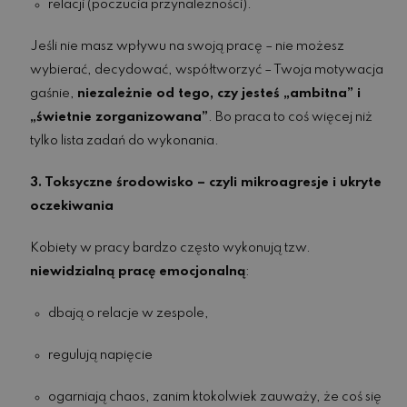
relacji (poczucia przynależności).
Jeśli nie masz wpływu na swoją pracę – nie możesz
wybierać, decydować, współtworzyć – Twoja motywacja
gaśnie,
niezależnie od tego, czy jesteś „ambitna” i
„świetnie zorganizowana”
. Bo praca to coś więcej niż
tylko lista zadań do wykonania.
3. Toksyczne środowisko – czyli mikroagresje i ukryte
oczekiwania
Kobiety w pracy bardzo często wykonują tzw.
niewidzialną pracę emocjonalną
:
dbają o relacje w zespole,
regulują napięcie
ogarniają chaos, zanim ktokolwiek zauważy, że coś się