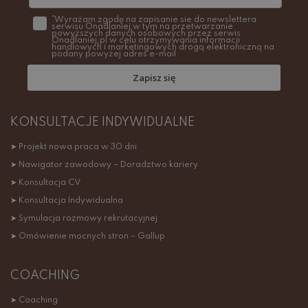
*Wyrażam zgodę na zapisanie sie do newslettera
serwisu Onadlaniej w tym na przetwarzanie
powyższych danych osobowych przez serwis
Onadlaniej.pl w celu otrzymywania informacji
handlowych i marketingowych drogą elektroniczną na
podany powyżej adres e-mail
Zapisz się
KONSULTACJE INDYWIDUALNE
➤ Projekt nowa praca w 30 dni
➤ Nawigator zawodowy – Doradztwo kariery
➤ Konsultacja CV
➤ Konsultacja Indywidualna
➤ Symulacja rozmowy rekrutacyjnej
➤ Omówienie mocnych stron – Gallup
COACHING
➤ Coaching