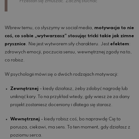
Przestań się zmuszać. Zacznij słuchać
Wbrew temu, co słyszymy w social media,
motywacja to nie
coś, co sobie „wytwarzasz” stosując tricki takie jak zimne
prysznice
. Nie jest wytworem siły charakteru. Jest
efektem
:
zdrowych emocji, poczucia sensu, wewnętrznej zgody na to,
co robisz.
W psychologii mówi się o dwóch rodzajach motywacji:
Zewnętrznej
– kiedy działasz, żeby zdobyć nagrodę lub
uniknąć kary. To na przykład wtedy, gdy wiesz że za dany
projekt zostaniesz doceniony i dlatego się starasz.
Wewnętrznej
– kiedy robisz coś, bo naprawdę Cię to
porusza, ciekawi, ma sens. To ten moment, gdy działasz z
poziomu serca.