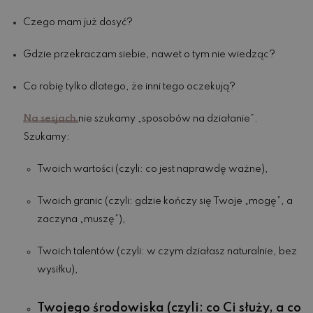
Czego mam już dosyć?
Gdzie przekraczam siebie, nawet o tym nie wiedząc?
Co robię tylko dlatego, że inni tego oczekują?
Na sesjach
nie szukamy „sposobów na działanie”.
Szukamy:
Twoich wartości (czyli: co jest naprawdę ważne),
Twoich granic (czyli: gdzie kończy się Twoje „mogę”, a
zaczyna „muszę”),
Twoich talentów (czyli: w czym działasz naturalnie, bez
wysiłku),
Twojego środowiska (czyli: co Ci służy, a co