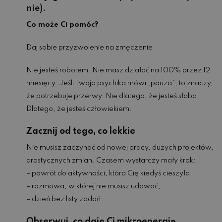
nie).
Co może Ci pomóc?
Daj sobie przyzwolenie na zmęczenie
Nie jesteś robotem. Nie masz działać na 100% przez 12
miesięcy. Jeśli Twoja psychika mówi „pauza”, to znaczy,
że potrzebuje przerwy. Nie dlatego, że jesteś słaba.
Dlatego, że jesteś człowiekiem.
Zacznij od tego, co lekkie
Nie musisz zaczynać od nowej pracy, dużych projektów,
drastycznych zmian. Czasem wystarczy mały krok:
– powrót do aktywności, która Cię kiedyś cieszyła,
– rozmowa, w której nie musisz udawać,
– dzień bez listy zadań.
Obserwuj, co daje Ci mikroenergię