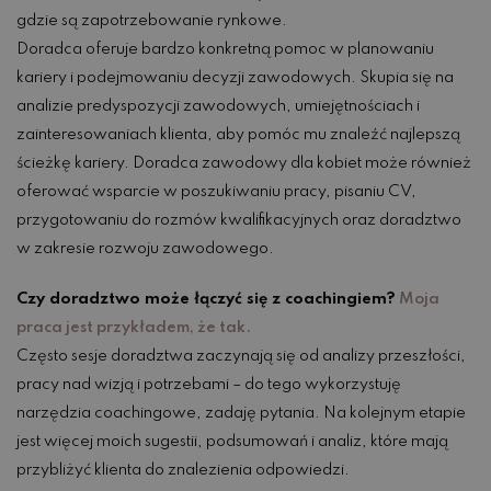
gdzie są zapotrzebowanie rynkowe.
Doradca oferuje bardzo konkretną pomoc w planowaniu
kariery i podejmowaniu decyzji zawodowych. Skupia się na
analizie predyspozycji zawodowych, umiejętnościach i
zainteresowaniach klienta, aby pomóc mu znaleźć najlepszą
ścieżkę kariery. Doradca zawodowy dla kobiet może również
oferować wsparcie w poszukiwaniu pracy, pisaniu CV,
przygotowaniu do rozmów kwalifikacyjnych oraz doradztwo
w zakresie rozwoju zawodowego.
Czy doradztwo może łączyć się z coachingiem?
Moja
praca jest przykładem, że tak.
Często sesje doradztwa zaczynają się od analizy przeszłości,
pracy nad wizją i potrzebami – do tego wykorzystuję
narzędzia coachingowe, zadaję pytania. Na kolejnym etapie
jest więcej moich sugestii, podsumowań i analiz, które mają
przybliżyć klienta do znalezienia odpowiedzi.