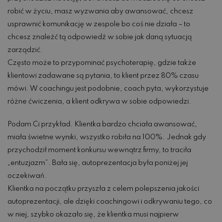
robić w życiu, masz wyzwania aby awansować, chcesz
usprawnić komunikację w zespole bo coś nie działa – to
chcesz znaleźć tą odpowiedź w sobie jak daną sytuacją
zarządzić.
Często może to przypominać psychoterapię, gdzie także
klientowi zadawane są pytania, to klient przez 80% czasu
mówi. W coachingu jest podobnie, coach pyta, wykorzystuje
różne ćwiczenia, a klient odkrywa w sobie odpowiedzi.
Podam Ci przykład. Klientka bardzo chciała awansować,
miała świetne wyniki, wszystko robiła na 100%. Jednak gdy
przychodził moment konkursu wewnątrz firmy, to traciła
„entuzjazm”. Bała się, autoprezentacja była poniżej jej
oczekiwań.
Klientka na początku przyszła z celem polepszenia jakości
autoprezentacji, ale dzięki coachingowi i odkrywaniu tego, co
w niej, szybko okazało się, że klientka musi najpierw