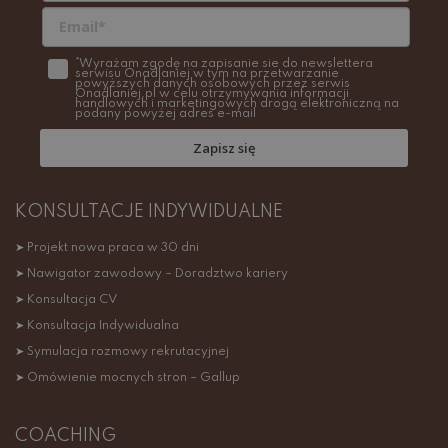
*Wyrażam zgodę na zapisanie sie do newslettera
serwisu Onadlaniej w tym na przetwarzanie
powyższych danych osobowych przez serwis
Onadlaniej.pl w celu otrzymywania informacji
handlowych i marketingowych drogą elektroniczną na
podany powyżej adres e-mail
Zapisz się
KONSULTACJE INDYWIDUALNE
➤ Projekt nowa praca w 30 dni
➤ Nawigator zawodowy – Doradztwo kariery
➤ Konsultacja CV
➤ Konsultacja Indywidualna
➤ Symulacja rozmowy rekrutacyjnej
➤ Omówienie mocnych stron – Gallup
COACHING