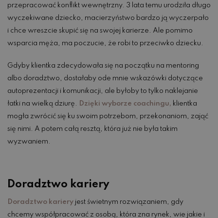
przepracować konflikt wewnętrzny. 3 lata temu urodziła długo
wyczekiwane dziecko, macierzyństwo bardzo ją wyczerpało
i chce wreszcie skupić się na swojej karierze. Ale pomimo
wsparcia męża, ma poczucie, że robi to przeciwko dziecku.
Gdyby klientka zdecydowała się na początku na mentoring
albo doradztwo, dostałaby ode mnie wskazówki dotyczące
autoprezentacji i komunikacji, ale byłoby to tylko naklejanie
łatki na wielką dziurę.
Dzięki wyborze coachingu,
klientka
mogła zwrócić się ku swoim potrzebom, przekonaniom, zająć
się nimi. A potem całą resztą, która już nie była takim
wyzwaniem.
Doradztwo kariery
Doradztwo kariery
jest świetnym rozwiązaniem, gdy
chcemy współpracować z osobą, która zna rynek, wie jakie i