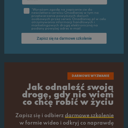
*Wyrażam zgodę na zapisanie sie do
newslettera serwisu Onadlaniej w tym na
przetwarzanie powyższych danych
osobowych przez serwis Onadlaniej.pl w celu
otrzymywania informacji handlowych i
marketingowych drogą elektroniczną na
podany powyżej adres e-mail
Zapisz się na darmowe szkolenie
DARMOWE WYZWANIE
Jak odnaleźć swoją
drogę, gdy nie wiem
co chcę robić w życiu
Zapisz się i odbierz
darmowe szkolenie
w formie wideo i odkryj co naprawdę