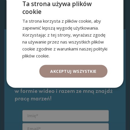
DARMOWE WYZWANIE
Ta strona używa plików
cookie
Ta strona korzysta z plików cookie, aby
zapewnić lepszą wygodę użytkowania.
Korzystając z tej strony, wyrażasz zgodę
na używanie przez nas wszystkich plików
DARMOWE WYZWANIE
cookie zgodnie z warunkami naszej polityki
Jak uniknąć
plików cookie.
najczęstszych błędów
w zmianie pracy
AKCEPTUJ WSZYSTKIE
Zapisz się i odbierz
darmowe szkolenie
w formie wideo i razem ze mną znajdź
pracę marzeń!