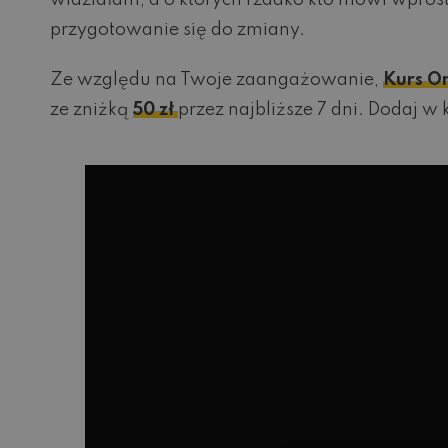
widziałam, a o których rzadko kto mówi wprost.
przygotowanie się do zmiany.
Ze względu na Twoje zaangażowanie,
Kurs On
ze zniżką
50 zł
przez najbliższe 7 dni. Dodaj 