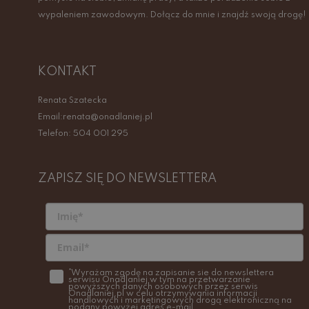
wypaleniem zawodowym. Dołącz do mnie i znajdź swoją drogę!
KONTAKT
Renata Szatecka
Email:renata@onadlaniej.pl
Telefon: 504 001 295
ZAPISZ SIĘ DO NEWSLETTERA
*Wyrażam zgodę na zapisanie sie do newslettera
serwisu Onadlaniej w tym na przetwarzanie
powyższych danych osobowych przez serwis
Onadlaniej.pl w celu otrzymywania informacji
handlowych i marketingowych drogą elektroniczną na
podany powyżej adres e-mail