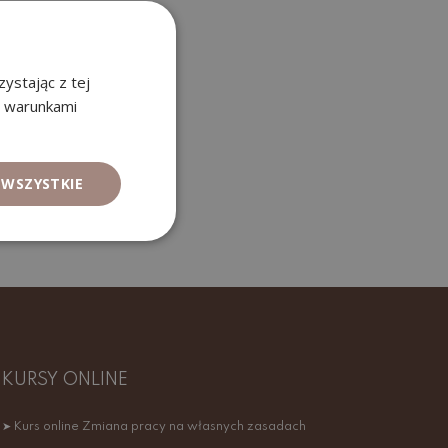
ystając z tej
z warunkami
 WSZYSTKIE
KURSY ONLINE
➤ Kurs online Zmiana pracy na własnych zasadach