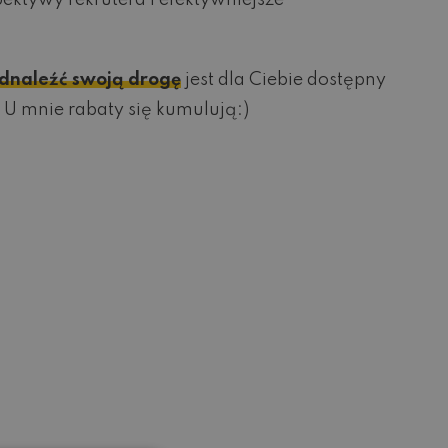
ektywy rekrutera i efektywniejsze
 odnaleźć swoją drogę
jest dla Ciebie dostępny
 U mnie rabaty się kumulują:)