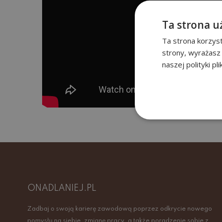
Ta strona u
Ta strona korzyst
strony, wyrażasz
naszej polityki pl
ONADLANIEJ.PL
Zadbaj o swoją karierę zawodową poprzez odkrycie nowego
pomysłu na siebie, zmianę pracy, a także poradzenie sobie z