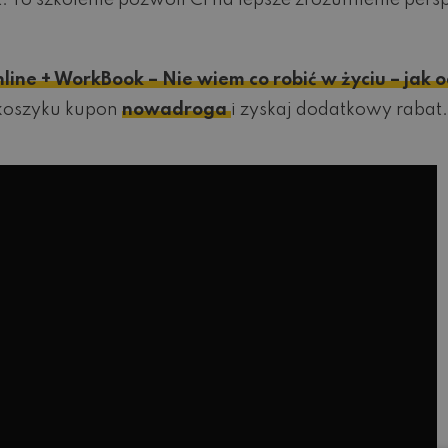
 To szkolenie pozwoli Ci na lepsze zrozumienie persp
line + WorkBook – Nie wiem co robić w życiu – jak
w koszyku kupon
nowadroga
i zyskaj dodatkowy rabat.