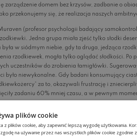
się zarządzenie domem bez krzysów, zadbanie o obiad
ko przekonujemy się, że realizacja naszych ambitnych
Muraven (profesor psychologii badający samokontrol
 rzodkiewki. Jedna grupa miała zjeść tylko słodki des
a była w siódmym niebie, gdy ta druga, jedząca rzo
zenia rzodkiewek, mogła tylko oglądać słodkości. P
mych uczestników do zrobienia łamigłówki. Sugerował
ci było niewykonalne. Gdy badani konsumujący ciastka
dkiewkożercy” za to, okazywali frustrację i zniecierpl
więciły zadaniu 60% mniej czasu, a w pewnym momenc
żywa plików cookie
a z plików cookie, aby zapewnić lepszą wygodę użytkowania. Korz
 zgodę na używanie przez nas wszystkich plików cookie zgodnie 