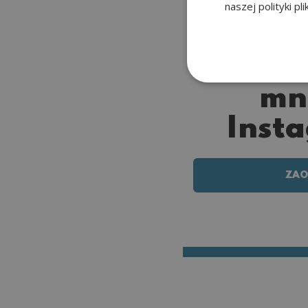
naszej polityki pl
Zaob
mn
Inst
ZAO