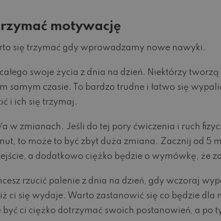
utrzymać motywację
 warto się trzymać gdy wprowadzamy nowe nawyki.
 całego swoje życia z dnia na dzień. Niektórzy tworzą 
m samym czasie. To bardzo trudne i łatwo się wypali
 i ich się trzymaj.
a w zmianach. Jeśli do tej pory ćwiczenia i ruch fizyc
ut, to może to być zbyt duża zmiana. Zacznij od 5 m
przejście, a dodatkowo ciężko będzie o wymówkę, że za
 chcesz rzucić palenie z dnia na dzień, gdy wczoraj w
iż ci się wydaje. Warto zastanowić się co będzie dla n
e być ci ciężko dotrzymać swoich postanowień, a po t