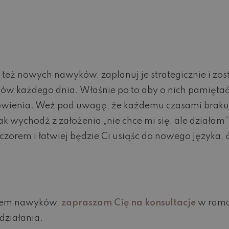
y też nowych nawyków, zaplanuj je strategicznie i 
w każdego dnia. Właśnie po to aby o nich pamiętać 
wienia. Weź pod uwagę, że każdemu czasami brakuje 
 wychodź z założenia „nie chce mi się, ale działam” 
ieczorem i łatwiej będzie Ci usiąśc do nowego języka, 
niem nawyków,
zapraszam Cię na konsultacje
w rama
 działania.