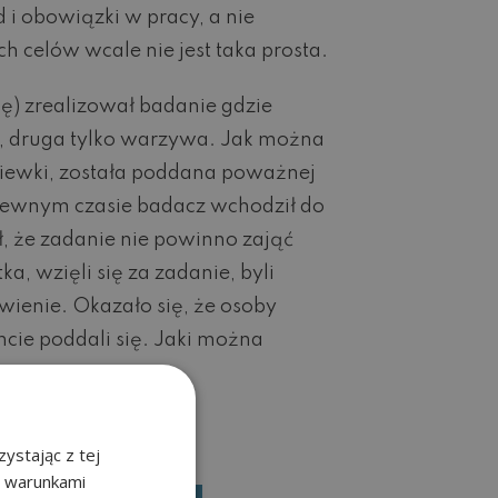
 i obowiązki w pracy, a nie
 celów wcale nie jest taka prosta.
ę) zrealizował badanie gdzie
er, druga tylko warzywa. Jak można
dkiewki, została poddana poważnej
o pewnym czasie badacz wchodził do
, że zadanie nie powinno zająć
, wzięli się za zadanie, byli
iwienie. Okazało się, że osoby
ie poddali się. Jaki można
ystając z tej
z warunkami