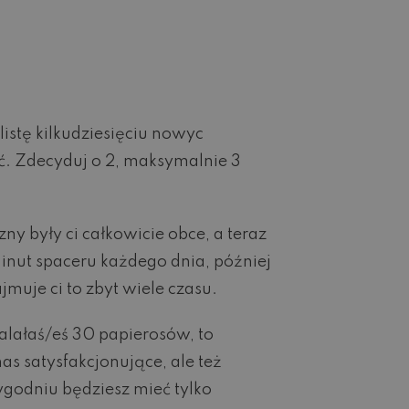
listę kilkudziesięciu nowyc
ć. Zdecyduj o 2, maksymalnie 3
zny były ci całkowicie obce, a teraz
inut spaceru każdego dnia, później
jmuje ci to zbyt wiele czasu.
ypalałaś/eś 30 papierosów, to
as satysfakcjonujące, ale też
ygodniu będziesz mieć tylko