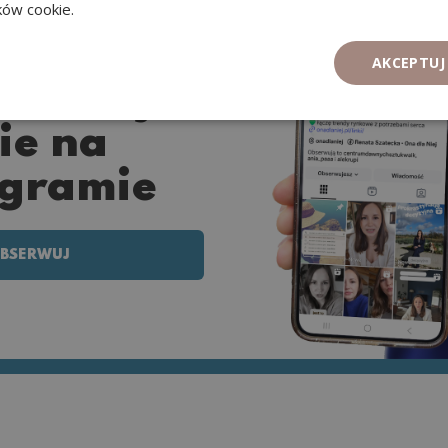
ików cookie.
AKCEPTUJ
serwuj
ie na
agramie
BSERWUJ