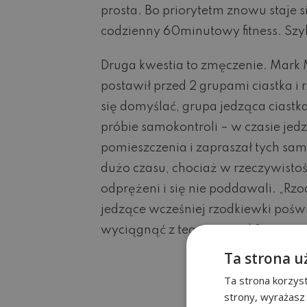
prosta. Bo priorytetm znowu staje 
codzienny 60minutowy fitness. Szyb
Druga kwestia to zmęczenie. Mark 
postawił przed 2 grupami ciastka i
się domyślać, grupa jedząca ciastk
próbie samokontroli – w czasie jed
pomieszczenia i zapraszał tych sa
dużo czasu, chociaż w rzeczywistoś
odprężeni i się nie poddawali. „Rzo
jedzące wcześniej rzodkiewki poś
wyciągnąć z tego wniosek?
Ta strona u
Ta strona korzyst
strony, wyrażasz