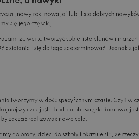
czne, a nawyki
rzyczą „nowy rok, nowa ja” lub „lista dobrych nawyk
my się jego częścią.
 uważam, że warto tworzyć sobie listę planów i marze
 działania i się do tego zdeterminować. Jednak z j
ia tworzymy w dość specyficznym czasie. Czyli w c
jniejszy czas jeśli chodzi o obowiązki domowe, je
 aby zacząć realizować nowe cele.
do pracy, dzieci do szkoły i okazuje się, że rzeczywi