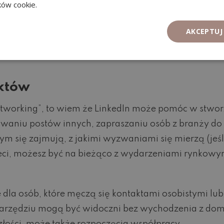
ików cookie.
ikę w darmowym narzędziu jak Canva na którym przed
z osiągnięciami oraz rekomendacje. Jeśli nie wiesz j
AKCEPTUJ
In.
aktów
tworking”, to wiem że LinkedIn może pomóc w stworz
towaniu postów innych, zapraszaniu osób z branży do
m się zajmują, z jakimi wyzwaniami się mierzą (jeśli
ieci, możesz być na bieżąco z wydarzeniami rynkow
 dla osób, które męczą się kontaktami osobistymi lub 
u narzędziu mogą być widoczni bez wychodzenia z do