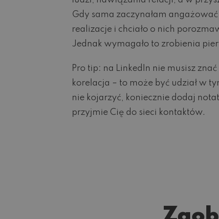
ludzi, nawiązania relacji, a w przy
Gdy sama zaczynałam angażować się
realizacje i chciało o nich porozm
Jednak wymagało to zrobienia pierws
Pro tip: na LinkedIn nie musisz zna
korelacja – to może być udział w t
nie kojarzyć, koniecznie dodaj nota
przyjmie Cię do sieci kontaktów.
Zaob