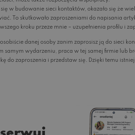
szłości, może także rozpoczęcia współpracy.
 w budowanie sieci kontaktów, okazało się że wiel
awiać. To skutkowało zaproszeniami do napisania art
zego kroku przeze mnie – uzupełnienia profilu i zapr
ć osobiście danej osoby zanim zaprosisz ją do sieci k
ym samym wydarzeniu, praca w tej samej firmie lub b
tkę do zaproszenia i przedstaw się. Dzięki temu istni
serwuj