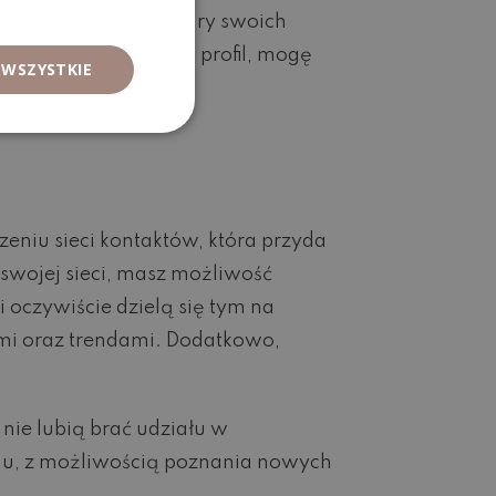
stawisz główne obszary swoich
ak zabrać się za swój profil, mogę
 WSZYSTKIE
eniu sieci kontaktów, która przyda
 swojej sieci, masz możliwość
 oczywiście dzielą się tym na
ymi oraz trendami. Dodatkowo,
nie lubią brać udziału w
mu, z możliwością poznania nowych