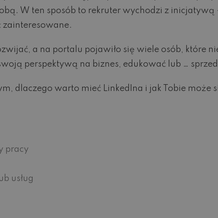
ą. W ten sposób to rekruter wychodzi z inicjatywą – 
ć zainteresowane.
zwijać, a na portalu pojawiło się wiele osób, które 
ię swoją perspektywą na biznes, edukować lub … sprze
ym, dlaczego warto mieć LinkedIna i jak Tobie może s
y pracy
ub usług