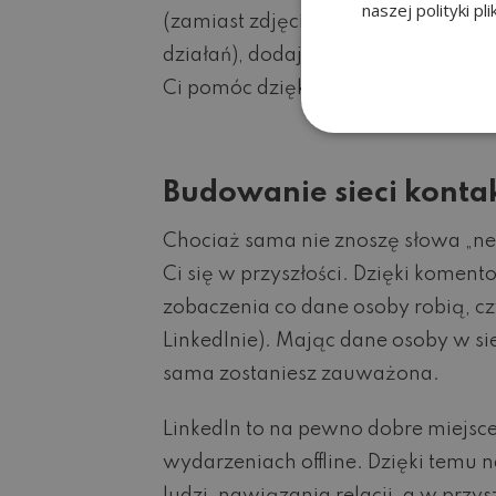
naszej polityki pl
(zamiast zdjęcia gór, stwórz graf
działań), dodaj doświadczenie wraz 
Ci pomóc dzięki
konsultacji Linked
Budowanie sieci kont
Chociaż sama nie znoszę słowa „ne
Ci się w przyszłości. Dzięki komen
zobaczenia co dane osoby robią, czy
LinkedInie). Mając dane osoby w s
sama zostaniesz zauważona.
LinkedIn to na pewno dobre miejsce
wydarzeniach offline. Dzięki tem