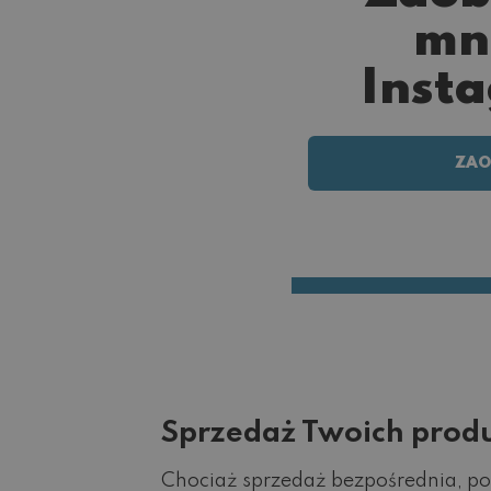
mn
Inst
ZAO
Sprzedaż Twoich produ
Chociaż sprzedaż bezpośrednia, po