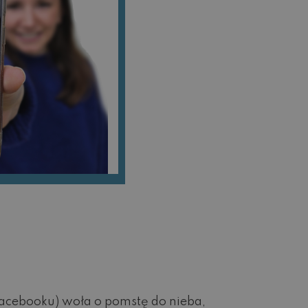
Facebooku) woła o pomstę do nieba,