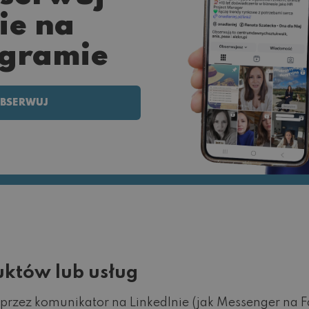
ie na
agramie
BSERWUJ
któw lub usług
przez komunikator na LinkedInie (jak Messenger na 