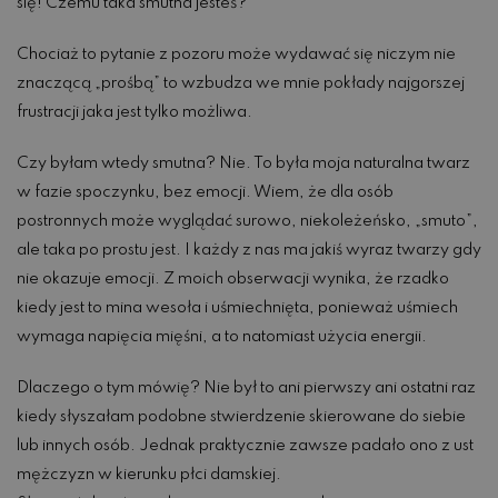
się! Czemu taka smutna jesteś?”
Chociaż to pytanie z pozoru może wydawać się niczym nie
znaczącą „prośbą” to wzbudza we mnie pokłady najgorszej
frustracji jaka jest tylko możliwa.
Czy byłam wtedy smutna? Nie. To była moja naturalna twarz
w fazie spoczynku, bez emocji. Wiem, że dla osób
postronnych może wyglądać surowo, niekoleżeńsko, „smuto”,
ale taka po prostu jest. I każdy z nas ma jakiś wyraz twarzy gdy
nie okazuje emocji. Z moich obserwacji wynika, że rzadko
kiedy jest to mina wesoła i uśmiechnięta, ponieważ uśmiech
wymaga napięcia mięśni, a to natomiast użycia energii.
Dlaczego o tym mówię? Nie był to ani pierwszy ani ostatni raz
kiedy słyszałam podobne stwierdzenie skierowane do siebie
lub innych osób. Jednak praktycznie zawsze padało ono z ust
mężczyzn w kierunku płci damskiej.