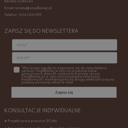
Renata Szatecka
Email:renata@onadlaniej.pl
Telefon: 504 001 295
ZAPISZ SIĘ DO NEWSLETTERA
*Wyrażam zgodę na zapisanie sie do newslettera
serwisu Onadlaniej w tym na przetwarzanie
powyższych danych osobowych przez serwis
Onadlaniej.pl w celu otrzymywania informacji
handlowych i marketingowych drogą elektroniczną na
podany powyżej adres e-mail
Zapisz się
KONSULTACJE INDYWIDUALNE
➤ Projekt nowa praca w 30 dni