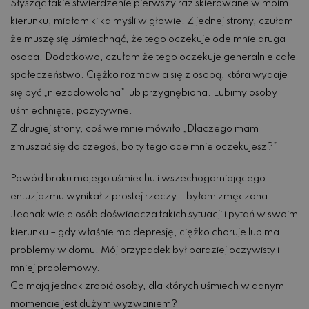
Słysząc takie stwierdzenie pierwszy raz skierowane w moim
kierunku, miałam kilka myśli w głowie. Z jednej strony, czułam
że muszę się uśmiechnąć, że tego oczekuje ode mnie druga
osoba. Dodatkowo, czułam że tego oczekuje generalnie całe
społeczeństwo. Ciężko rozmawia się z osobą, która wydaje
się być „niezadowolona” lub przygnębiona. Lubimy osoby
uśmiechnięte, pozytywne.
Z drugiej strony, coś we mnie mówiło „Dlaczego mam
zmuszać się do czegoś, bo ty tego ode mnie oczekujesz?”
Powód braku mojego uśmiechu i wszechogarniającego
entuzjazmu wynikał z prostej rzeczy – byłam zmęczona.
Jednak wiele osób doświadcza takich sytuacji i pytań w swoim
kierunku – gdy właśnie ma depresję, ciężko choruje lub ma
problemy w domu. Mój przypadek był bardziej oczywisty i
mniej problemowy.
Co mają jednak zrobić osoby, dla których uśmiech w danym
momencie jest dużym wyzwaniem?