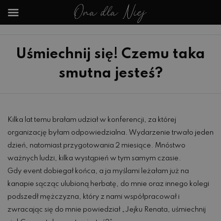
Uśmiechnij się! Czemu taka
smutna jesteś?
Kilka lat temu brałam udział w konferencji, za której
organizację byłam odpowiedzialna. Wydarzenie trwało jeden
dzień, natomiast przygotowania 2 miesiące. Mnóstwo
ważnych ludzi, kilka wystąpień w tym samym czasie.
Gdy event dobiegał końca, a ja myślami leżałam już na
kanapie sącząc ulubioną herbatę, do mnie oraz innego kolegi
podszedł mężczyzna, który z nami współpracował i
zwracając się do mnie powiedział „Jejku Renata, uśmiechnij