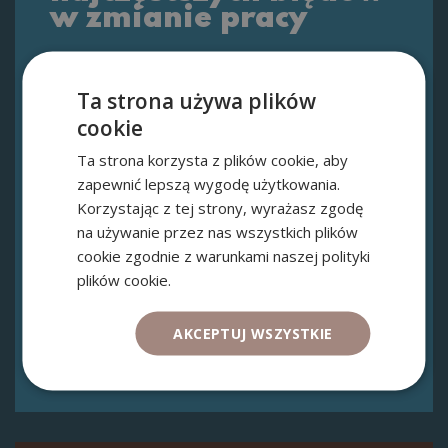
w zmianie pracy
Zapisz się i odbierz
darmowe szkolenie
w formie wideo i razem ze mną znajdź
Ta strona używa plików
pracę marzeń!
cookie
Ta strona korzysta z plików cookie, aby
zapewnić lepszą wygodę użytkowania.
Korzystając z tej strony, wyrażasz zgodę
na używanie przez nas wszystkich plików
cookie zgodnie z warunkami naszej polityki
*Wyrażam zgodę na zapisanie sie do
newslettera serwisu Onadlaniej w tym na
plików cookie.
przetwarzanie powyższych danych
osobowych przez serwis Onadlaniej.pl w celu
otrzymywania informacji handlowych i
marketingowych drogą elektroniczną na
podany powyżej adres e-mail
AKCEPTUJ WSZYSTKIE
Zapisz się na darmowe szkolenie