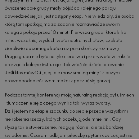
Między innymi: złość, frustracja, agresja itd. Na drugim etapie
ćwiczenia obie grupy miały pójść do kolejnego pokoju i
dowiedzieć się jaki jest następny etap. Nie wiedziały, że osoba
którą tam spotkają ma za zadanie rozmawiać ze swoim
kolegą z pokoju przez 10 minut. Pierwsza grupa, która kilka
minut wcześniej wysłuchiwała neutralnych słów, czekała
cierpliwie do samego końca aż para skończy rozmowę.
Druga grupa nie była na tyle cierpliwa i przerywała w trakcie
prosząc o kolejne instrukcje. Tak właśnie działa torowanie.
Jeśli ktoś mówi Ci „ojej, ale masz smutną minę” z dużym
prawdopodobieństwem możesz poczuć się gorzej.
Podczas tamtej konferencji moją naturalną reakcją był uśmiech
i tłumaczenie się z czego wynika taki wyraz twarzy.
Dziś jestem na etapie szacunku do siebie przede wszystkim i
nie robienia rzeczy, których oczekują ode mnie inni. Gdy
słyszę takie stwierdzenie, reaguję różnie, ale też bardziej
świadomie. Czasami odbijam piłeczkę i pytam czy coś jest nie