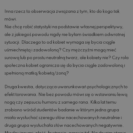
Inna rzecz to obserwacja związana z tym, kto do kogo tak
mówi.
Nie chcę robić statystyki na podstawie własnej perspektywy,
ale z jakiegoś powodu nigdy nie byłam świadkiem odwrotnej
sytuacji. Dlaczego to od kobiet wymaga się bycia ciągle
uśmiechniętą i zadowoloną? Czy mężczyźni mogą mieć
surową lub po prostu neutralną twarz, ale kobiety nie? Czy rola
społeczna kobiet ogranicza się do bycia ciągle zadowoloną i
spełnioną matką/kobietą/żoną?
Druga kwestia, dotycząca uwarunkowań psychologicznych to
efekt torowania. Nie bez powodu mówi się o wstawaniu lewą
nogą czy zepsuciu humoru z samego rana. Kilka lat temu
zrobiono wśród studentów badanie w którym jedna grupa
miała wysłuchać szeregu słów nacechowanych neutralnie i
druga grupa wysłuchała słów nacechowanych negatywnie.