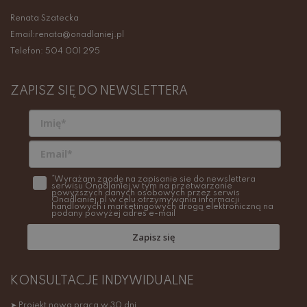
Renata Szatecka
Email:renata@onadlaniej.pl
Telefon: 504 001 295
ZAPISZ SIĘ DO NEWSLETTERA
*Wyrażam zgodę na zapisanie sie do newslettera
serwisu Onadlaniej w tym na przetwarzanie
powyższych danych osobowych przez serwis
Onadlaniej.pl w celu otrzymywania informacji
handlowych i marketingowych drogą elektroniczną na
podany powyżej adres e-mail
Zapisz się
KONSULTACJE INDYWIDUALNE
➤ Projekt nowa praca w 30 dni