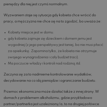
pieniędzy dla niej jest czymś normalnym.
Wyzwaniem staje się sytuacja gdy kobieta chce wrócić do
pracy, a mężczyzna nie chce się na to zgodzić, bo uważa że:
Kobiety miejsce jest w domu.
gdy kobieta zajmuje się dzieckiem i domem jemu jest
wygodniej (z jego perspektywy jest taniej, bo nie musi płacić
za opiekunkę. Zapomina tylko, że kobieta nie otrzymuje
swojego wynagrodzenia i cały budżet traci).
Ma poczucie władzy i kontroli nad rodziną.itd.
Zaczyna się za to nadmierne kontrolowanie wydatków,
decydowanie na co idą pieniądze i ograniczanie budżetu.
Przemoc ekonomiczna może działać także z innej strony. W
domach z problemem alkoholizmu, gdzie przykładowo
partner/partnerka jest uzależniony/a, to na drugiej połówce