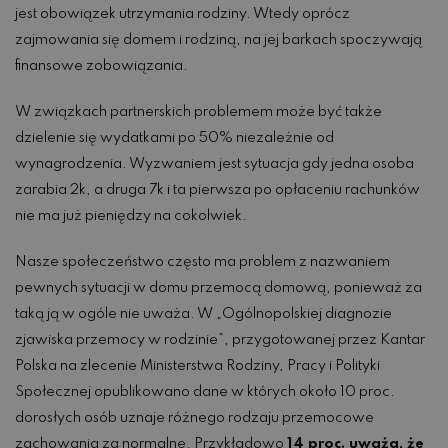
jest obowiązek utrzymania rodziny. Wtedy oprócz
zajmowania się domem i rodziną, na jej barkach spoczywają
finansowe zobowiązania.
W związkach partnerskich problemem może być także
dzielenie się wydatkami po 50% niezależnie od
wynagrodzenia. Wyzwaniem jest sytuacja gdy jedna osoba
zarabia 2k, a druga 7k i ta pierwsza po opłaceniu rachunków
nie ma już pieniędzy na cokolwiek.
Nasze społeczeństwo często ma problem z nazwaniem
pewnych sytuacji w domu przemocą domową, ponieważ za
taką ją w ogóle nie uważa. W „Ogólnopolskiej diagnozie
zjawiska przemocy w rodzinie”, przygotowanej przez Kantar
Polska na zlecenie Ministerstwa Rodziny, Pracy i Polityki
Społecznej opublikowano dane w których około 10 proc.
dorosłych osób uznaje różnego rodzaju przemocowe
zachowania za normalne. Przykładowo
14 proc. uważa, że