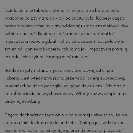
Działo się to w tak wielu domach, więc nie za bardzo było
wiadomo co z tym zrobić – tak po prostu było. Kobiety często
pozostawione sobie musiały odkładać ukradkiem złotówki aby
uzbierać na coś dla siebie. Jeśli mężczyzna zarabiał to i
mężczyzna rozporządzał. I chociaż z czasem zaczęło się to
zmieniać, ponieważ kobiety, tak samo jak i mężczyźni pracują,
to nadal takie sytuacje mogą mieć miejsce.
Bardzo częstym startem przemocy domowej jest ciąża
kobiety. Jest wtedy zmuszona przerwać karierę zawodową,
urodzić i chociaż na początku zająć się dzieckiem. Zdarza się,
że kobieta idzie na wychowawczy. Wtedy zazwyczaj to mąż
utrzymuje rodzinę.
Często dochodzi do tego obwinianie samej siebie za to, że nie
zarabia i nie dokłada się do budżetu. Dlatego jest wdzięczna
partnerowi za to, że utrzymuje ją oraz dziecko, a „przydział”