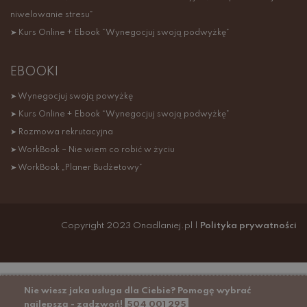
niwelowanie stresu”
➤ Kurs Online + Ebook “Wynegocjuj swoją podwyżkę”
EBOOKI
➤ Wynegocjuj swoją powyżkę
➤ Kurs Online + Ebook “Wynegocjuj swoją podwyżkę”
➤ Rozmowa rekrutacyjna
➤ WorkBook – Nie wiem co robić w życiu
➤ WorkBook „Planer Budżetowy”
Copyright 2023 Onadlaniej.pl |
Polityka prywatności
Nie wiesz jaka usługa dla Ciebie? Pomogę wybrać
najlepszą - zadzwoń!
504 001 295