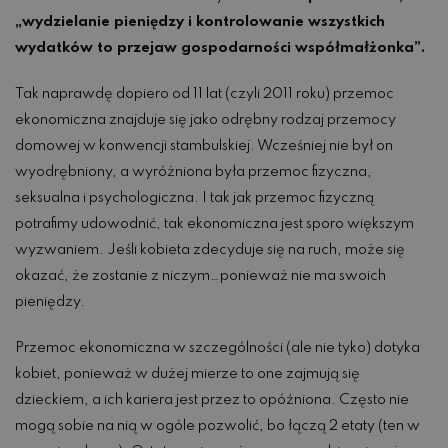
„wydzielanie pieniędzy i kontrolowanie wszystkich
wydatków to przejaw gospodarności współmałżonka”.
Tak naprawdę dopiero od 11 lat (czyli 2011 roku) przemoc
ekonomiczna znajduje się jako odrębny rodzaj przemocy
domowej w konwencji stambulskiej. Wcześniej nie był on
wyodrębniony, a wyróżniona była przemoc fizyczna,
seksualna i psychologiczna. I tak jak przemoc fizyczną
potrafimy udowodnić, tak ekonomiczna jest sporo większym
wyzwaniem. Jeśli kobieta zdecyduje się na ruch, może się
okazać, że zostanie z niczym…ponieważ nie ma swoich
pieniędzy.
Przemoc ekonomiczna w szczególności (ale nie tyko) dotyka
kobiet, ponieważ w dużej mierze to one zajmują się
dzieckiem, a ich kariera jest przez to opóźniona. Często nie
mogą sobie na nią w ogóle pozwolić, bo łączą 2 etaty (ten w