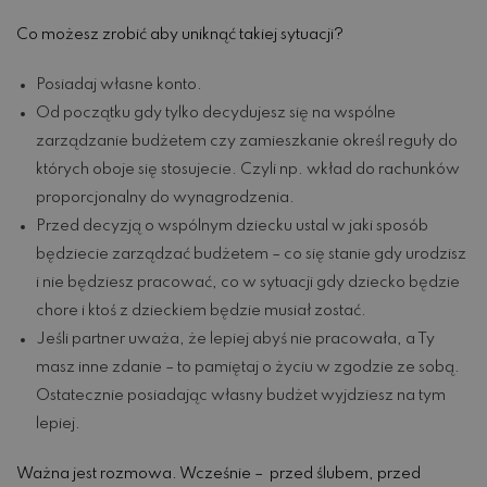
Co możesz zrobić aby uniknąć takiej sytuacji?
Posiadaj własne konto.
Od początku gdy tylko decydujesz się na wspólne
zarządzanie budżetem czy zamieszkanie określ reguły do
których oboje się stosujecie. Czyli np. wkład do rachunków
proporcjonalny do wynagrodzenia.
Przed decyzją o wspólnym dziecku ustal w jaki sposób
będziecie zarządzać budżetem – co się stanie gdy urodzisz
i nie będziesz pracować, co w sytuacji gdy dziecko będzie
chore i ktoś z dzieckiem będzie musiał zostać.
Jeśli partner uważa, że lepiej abyś nie pracowała, a Ty
masz inne zdanie – to pamiętaj o życiu w zgodzie ze sobą.
Ostatecznie posiadając własny budżet wyjdziesz na tym
lepiej.
Ważna jest rozmowa. Wcześnie – przed ślubem, przed