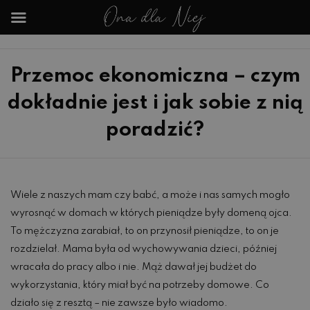
Przemoc ekonomiczna – czym
dokładnie jest i jak sobie z nią
poradzić?
Wiele z naszych mam czy babć, a może i nas samych mogło
wyrosnąć w domach w których pieniądze były domeną ojca.
To mężczyzna zarabiał, to on przynosił pieniądze, to on je
rozdzielał. Mama była od wychowywania dzieci, później
wracała do pracy albo i nie. Mąż dawał jej budżet do
wykorzystania, który miał być na potrzeby domowe. Co
działo się z resztą – nie zawsze było wiadomo.