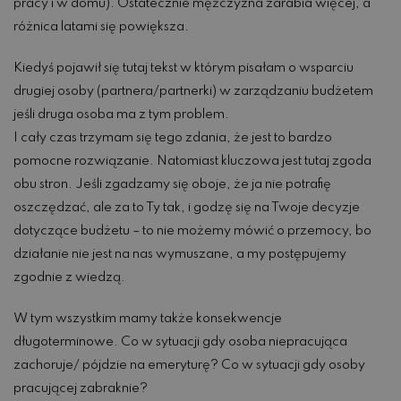
pracy i w domu). Ostatecznie mężczyzna zarabia więcej, a
różnica latami się powiększa.
Kiedyś pojawił się tutaj tekst w którym pisałam o wsparciu
drugiej osoby (partnera/partnerki) w zarządzaniu budżetem
jeśli druga osoba ma z tym problem.
I cały czas trzymam się tego zdania, że jest to bardzo
pomocne rozwiązanie. Natomiast kluczowa jest tutaj zgoda
obu stron. Jeśli zgadzamy się oboje, że ja nie potrafię
oszczędzać, ale za to Ty tak, i godzę się na Twoje decyzje
dotyczące budżetu – to nie możemy mówić o przemocy, bo
działanie nie jest na nas wymuszane, a my postępujemy
zgodnie z wiedzą.
W tym wszystkim mamy także konsekwencje
długoterminowe. Co w sytuacji gdy osoba niepracująca
zachoruje/ pójdzie na emeryturę? Co w sytuacji gdy osoby
pracującej zabraknie?