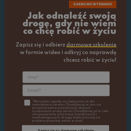
DARMOWE WYZWANIE
Jak odnaleźć swoją
drogę, gdy nie wiem
co chcę robić w życiu
Zapisz się i odbierz
darmowe szkolenie
w formie wideo i odkryj co naprawdę
chcesz robić w życiu!
*Wyrażam zgodę na zapisanie sie do
newslettera serwisu Onadlaniej w tym na
przetwarzanie powyższych danych
osobowych przez serwis Onadlaniej.pl w celu
otrzymywania informacji handlowych i
marketingowych drogą elektroniczną na
podany powyżej adres e-mail
Zapisz się na darmowe szkolenie