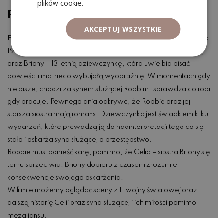
plików cookie.
Pokuta
AKCEPTUJ WSZYSTKIE
Film zaczyna się bardzo niewinnie. Wracamy do ciepłego lata
1935 roku, gdzie możemy z bliska oglądać zamożną rodzinę
oraz Briony – 13 letnią dziewczynkę, która uwielbia pisać
powieści i ma nieco wybujałą wyobraźnię. W momentach gdy
nie pisze, chodzi za synem służącej Robbim i sprawdza co robi
gdy pracuje. Pewnego dnia odkrywa, że Robbie oraz jej
starsza siostra mają romans. Dziewczynka jest świadkiem kilku
wydarzeń, które prowadzą ją do nadinterpretacji tego co się
stało i oskarża syna służącej o przestępstwo.
Robbie musi ponieść karę, pomimo, że Celia – siostra Briony się
temu sprzeciwia. Briony dopiero z czasem zrozumie
konsekwencje swojego oskarżenia.
W filmie możemy oglądać sceny z II wojny światowej oraz
dalszą historię Celii oraz syna służącej i ich miłości pomimo
mezaliansu.