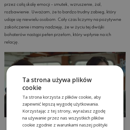
przez całą skalę emocji – smutek, wzruszenie, żal,
rozbawienie. Uważam, że to bardzo trudny zabieg, który
udaje się niewielu osobom. Cały czas liczymy na pozytywne
zakończenie i mamy nadzieję, że w życiu tej dwójki
bohaterów nastąpi pełen przełom, który wpłynie na ich
relację.
Ta strona używa plików
cookie
Ta strona korzysta z plików cookie, aby
zapewnić lepszą wygodę użytkowania.
Korzystając z tej strony, wyrażasz zgodę
na używanie przez nas wszystkich plików
cookie zgodnie z warunkami naszej polityki