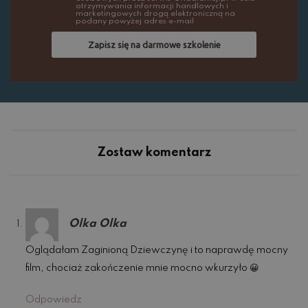
otrzymywania informacji handlowych i
marketingowych drogą elektroniczną na
podany powyżej adres e-mail
Zapisz się na darmowe szkolenie
Zostaw komentarz
Olka Olka
Oglądałam Zaginioną Dziewczynę i to naprawdę mocny
film, chociaż zakończenie mnie mocno wkurzyło 😀
Odpowiedz