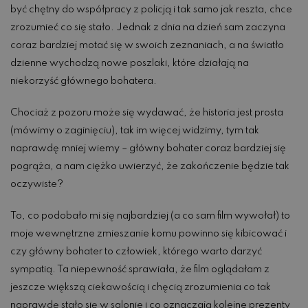
być chętny do współpracy z policją i tak samo jak reszta, chce
zrozumieć co się stało. Jednak z dnia na dzień sam zaczyna
coraz bardziej motać się w swoich zeznaniach, a na światło
dzienne wychodzą nowe poszlaki, które działają na
niekorzyść głównego bohatera.
Chociaż z pozoru może się wydawać, że historia jest prosta
(mówimy o zaginięciu), tak im więcej widzimy, tym tak
naprawdę mniej wiemy – główny bohater coraz bardziej się
pogrąża, a nam ciężko uwierzyć, że zakończenie będzie tak
oczywiste?
To, co podobało mi się najbardziej (a co sam film wywołał) to
moje wewnętrzne zmieszanie komu powinno się kibicować i
czy główny bohater to człowiek, którego warto darzyć
sympatią. Ta niepewność sprawiała, że film oglądałam z
jeszcze większą ciekawością i chęcią zrozumienia co tak
naprawdę stało się w salonie i co oznaczają kolejne prezenty