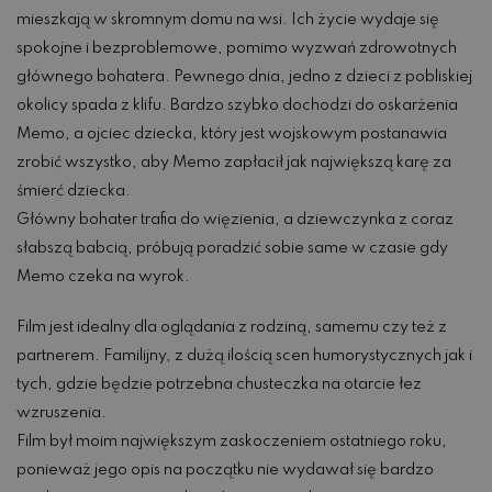
mieszkają w skromnym domu na wsi. Ich życie wydaje się
spokojne i bezproblemowe, pomimo wyzwań zdrowotnych
głównego bohatera. Pewnego dnia, jedno z dzieci z pobliskiej
okolicy spada z klifu. Bardzo szybko dochodzi do oskarżenia
Memo, a ojciec dziecka, który jest wojskowym postanawia
zrobić wszystko, aby Memo zapłacił jak największą karę za
śmierć dziecka.
Główny bohater trafia do więzienia, a dziewczynka z coraz
słabszą babcią, próbują poradzić sobie same w czasie gdy
Memo czeka na wyrok.
Film jest idealny dla oglądania z rodziną, samemu czy też z
partnerem. Familijny, z dużą ilością scen humorystycznych jak i
tych, gdzie będzie potrzebna chusteczka na otarcie łez
wzruszenia.
Film był moim największym zaskoczeniem ostatniego roku,
ponieważ jego opis na początku nie wydawał się bardzo