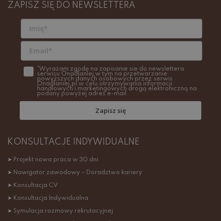
ZAPISZ SIĘ DO NEWSLETTERA
*Wyrażam zgodę na zapisanie sie do newslettera
serwisu Onadlaniej w tym na przetwarzanie
powyższych danych osobowych przez serwis
Onadlaniej.pl w celu otrzymywania informacji
handlowych i marketingowych drogą elektroniczną na
podany powyżej adres e-mail
Zapisz się
KONSULTACJE INDYWIDUALNE
➤ Projekt nowa praca w 30 dni
➤ Nawigator zawodowy – Doradztwo kariery
➤ Konsultacja CV
➤ Konsultacja Indywidualna
➤ Symulacja rozmowy rekrutacyjnej