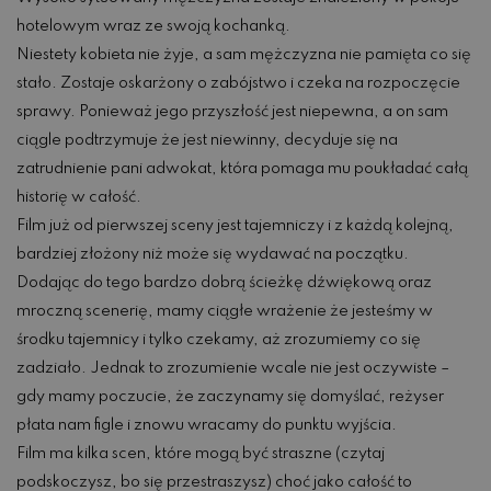
hotelowym wraz ze swoją kochanką.
Niestety kobieta nie żyje, a sam mężczyzna nie pamięta co się
stało. Zostaje oskarżony o zabójstwo i czeka na rozpoczęcie
sprawy. Ponieważ jego przyszłość jest niepewna, a on sam
ciągle podtrzymuje że jest niewinny, decyduje się na
zatrudnienie pani adwokat, która pomaga mu poukładać całą
historię w całość.
Film już od pierwszej sceny jest tajemniczy i z każdą kolejną,
bardziej złożony niż może się wydawać na początku.
Dodając do tego bardzo dobrą ścieżkę dźwiękową oraz
mroczną scenerię, mamy ciągłe wrażenie że jesteśmy w
środku tajemnicy i tylko czekamy, aż zrozumiemy co się
zadziało. Jednak to zrozumienie wcale nie jest oczywiste –
gdy mamy poczucie, że zaczynamy się domyślać, reżyser
płata nam figle i znowu wracamy do punktu wyjścia.
Film ma kilka scen, które mogą być straszne (czytaj
podskoczysz, bo się przestraszysz) choć jako całość to