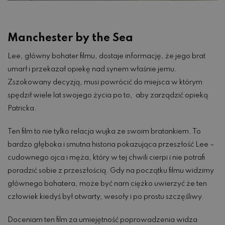
Manchester by the Sea
Lee, główny bohater filmu, dostaje informację, że jego brat
umarł i przekazał opiekę nad synem właśnie jemu.
Zszokowany decyzją, musi powrócić do miejsca w którym
spędził wiele lat swojego życia po to, aby zarządzić opieką
Patricka.
Ten film to nie tylko relacja wujka ze swoim bratankiem. To
bardzo głęboka i smutna historia pokazująca przeszłość Lee –
cudownego ojca i męża, który w tej chwili cierpi i nie potrafi
poradzić sobie z przeszłością. Gdy na początku filmu widzimy
głównego bohatera, może być nam ciężko uwierzyć że ten
człowiek kiedyś był otwarty, wesoły i po prostu szczęśliwy.
Doceniam ten film za umiejętność poprowadzenia widza