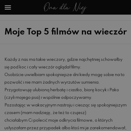
Moje Top 5 filmów na wieczór
Każdy z nas ma takie wieczory, gdzie najchętniej schowałby
się pod koc i cały wieczór oglądał filmy.
Osobiście uwielbiam spokojniejsze dni kiedy mogę sobie na to
pozwolić i nie mam żadnych wyrzutów sumienia.
Przygotowuję ulubioną herbatę i ciastko, biorę kocyk i Pako
(czyli mojego psa) i wspólnie odpoczywamy.
Pozostając w wakacyjnym nastroju i ciesząc się spokojniejszym
czasem (mam nadzieję, że też to czujesz)
chciałabym Ci polecić moje odkrycia filmowe, o których
usłyszałam przez przypadek albo ktoś mi je zarekomendował,