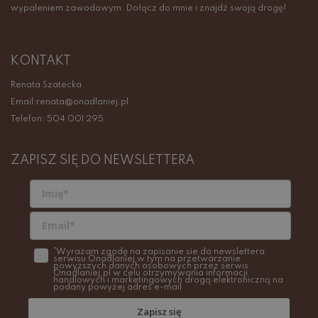
wypaleniem zawodowym. Dołącz do mnie i znajdź swoją drogę!
KONTAKT
Renata Szatecka
Email:renata@onadlaniej.pl
Telefon: 504 001 295
ZAPISZ SIĘ DO NEWSLETTERA
*Wyrażam zgodę na zapisanie sie do newslettera
serwisu Onadlaniej w tym na przetwarzanie
powyższych danych osobowych przez serwis
Onadlaniej.pl w celu otrzymywania informacji
handlowych i marketingowych drogą elektroniczną na
podany powyżej adres e-mail
Zapisz się