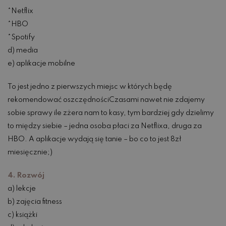
*Netflix
*HBO
*Spotify
d) media
e) aplikacje mobilne
To jest jedno z pierwszych miejsc w których będę
rekomendować oszczędnościCzasami nawet nie zdajemy
sobie sprawy ile zżera nam to kasy, tym bardziej gdy dzielimy
to między siebie – jedna osoba płaci za Netflixa, druga za
HBO. A aplikacje wydają się tanie – bo co to jest 8zł
miesięcznie;)
4. Rozwój
a) lekcje
b) zajęcia fitness
c) książki