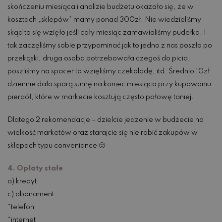
skończeniu miesiąca i analizie budżetu okazało się, że w
kosztach „sklepów” mamy ponad 300zł. Nie wiedzieliśmy
skąd to się wzięło jeśli cały miesiąc zamawialiśmy pudełka. I
tak zaczęliśmy sobie przypominać jak to jedno z nas poszło po
przekąski, druga osoba potrzebowała czegoś do picia,
poszliśmy na spacer to wzięliśmy czekoladę, itd. Średnio 10zł
dziennie dało sporą sumę na koniec miesiąca przy kupowaniu
pierdół, które w markecie kosztują często połowę taniej.
Dlatego 2 rekomendacje – dzielcie jedzenie w budżecie na
wielkość marketów oraz starajcie się nie robić zakupów w
sklepach typu conveniance 🙂
4. Opłaty stałe
a) kredyt
c) abonament
*telefon
*internet