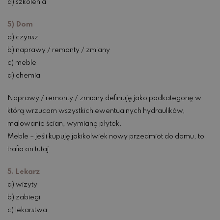
d) szkolenia
5) Dom
a) czynsz
b) naprawy / remonty / zmiany
c) meble
d) chemia
Naprawy / remonty / zmiany definiuję jako podkategorię w
którą wrzucam wszystkich ewentualnych hydraulików,
malowanie ścian, wymianę płytek.
Meble – jeśli kupuję jakikolwiek nowy przedmiot do domu, to
trafia on tutaj.
5. Lekarz
a) wizyty
b) zabiegi
c) lekarstwa