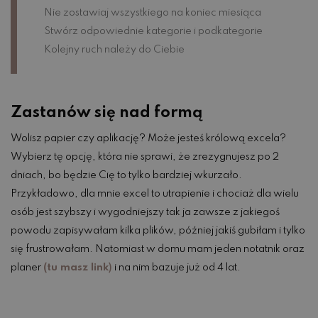
Nie zostawiaj wszystkiego na koniec miesiąca
Stwórz odpowiednie kategorie i podkategorie
Kolejny ruch należy do Ciebie
Zastanów się nad formą
Wolisz papier czy aplikację? Może jesteś królową excela?
Wybierz tę opcję, która nie sprawi, że zrezygnujesz po 2
dniach, bo będzie Cię to tylko bardziej wkurzało.
Przykładowo, dla mnie excel to utrapienie i chociaż dla wielu
osób jest szybszy i wygodniejszy tak ja zawsze z jakiegoś
powodu zapisywałam kilka plików, później jakiś gubiłam i tylko
się frustrowałam. Natomiast w domu mam jeden notatnik oraz
planer
(tu masz link
)
i na nim bazuje już od 4 lat.