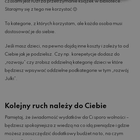
czasami jest 10zł za przetrzymanie książek w bibliotece.
Starajmy się z tego nie korzystać 🙂
To kategorie, z których korzystam, ale każda osoba musi
dostosować je do siebie.
Jeśli masz dzieci, na pewno dojdą inne koszty i zależy to od
Ciebie jak je podzielisz. Czy np. korepetycje dodasz do
„rozwoju” czy zrobisz oddzielną kategorię dzieci w które
będziesz wpisywać oddzielne podkategorie w tym „rozwój
Julki”.
Kolejny ruch należy do Ciebie
Pamiętaj, że świadomość wydatków da Ci sporo wolności –
będziesz spokojniejsza z wiedzą na co idą pieniądze i gdzie
możesz zaoszczędzić dodatkowy budżet na to, na czym