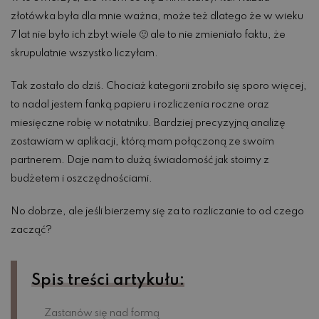
złotówka była dla mnie ważna, może też dlatego że w wieku
7 lat nie było ich zbyt wiele 🙂 ale to nie zmieniało faktu, że
skrupulatnie wszystko liczyłam.
Tak zostało do dziś. Chociaż kategorii zrobiło się sporo więcej,
to nadal jestem fanką papieru i rozliczenia roczne oraz
miesięczne robię w notatniku. Bardziej precyzyjną analizę
zostawiam w aplikacji, którą mam połączoną ze swoim
partnerem. Daje nam to dużą świadomość jak stoimy z
budżetem i oszczędnościami.
No dobrze, ale jeśli bierzemy się za to rozliczanie to od czego
zacząć?
Spis treści artykułu:
Zastanów się nad formą