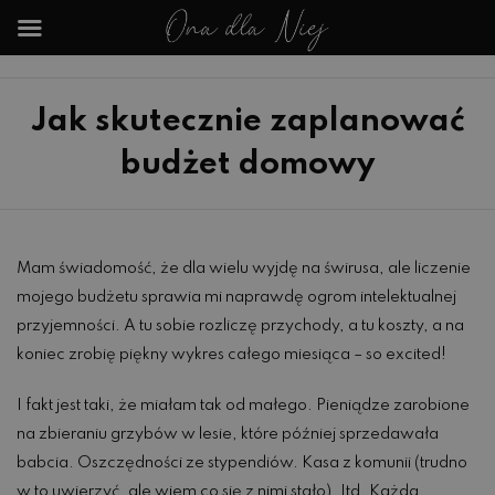
Jak skutecznie zaplanować
budżet domowy
Mam świadomość, że dla wielu wyjdę na świrusa, ale liczenie
mojego budżetu sprawia mi naprawdę ogrom intelektualnej
przyjemności. A tu sobie rozliczę przychody, a tu koszty, a na
koniec zrobię piękny wykres całego miesiąca – so excited!
I fakt jest taki, że miałam tak od małego. Pieniądze zarobione
na zbieraniu grzybów w lesie, które później sprzedawała
babcia. Oszczędności ze stypendiów. Kasa z komunii (trudno
w to uwierzyć, ale wiem co się z nimi stało). Itd. Każda