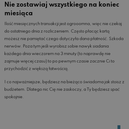
Nie zostawiaj wszystkiego na koniec
miesiąca
Ilość miesięcznych transakcji jest ogrooomna, więc nie czekaj
do ostatniego dnia z rozliczeniem. Często płacąc kartą
możesz nie pamiętać czego dotyczyła dana płatność. Szkoda
nerwów. Poza tym jeśli wyrobisz sobie nawyk siadania
każdego dnia wieczorem na 3 minuty (to naprawdę nie
zajmuje więcej czasu) to po pewnym czasie zacznie Ci to
przychodzić z większą łatwością.
I co najważniejsze, będziesz na bieżąco świadoma jak stoisz z
budżetem. Dlatego nic Cię nie zaskoczy, a Ty będziesz spać
spokojnie.