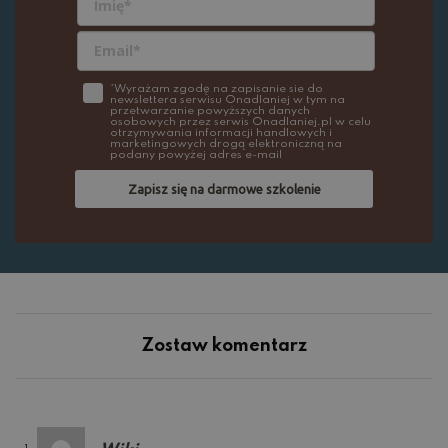
*Wyrażam zgodę na zapisanie sie do
newslettera serwisu Onadlaniej w tym na
przetwarzanie powyższych danych
osobowych przez serwis Onadlaniej.pl w celu
otrzymywania informacji handlowych i
marketingowych drogą elektroniczną na
podany powyżej adres e-mail
Zapisz się na darmowe szkolenie
Zostaw komentarz