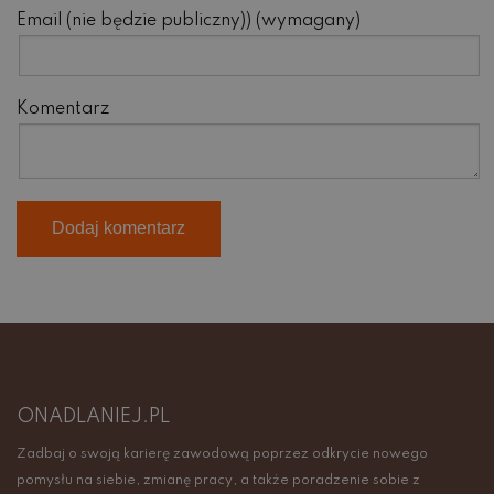
Email (nie będzie publiczny)) (wymagany)
Komentarz
ONADLANIEJ.PL
Zadbaj o swoją karierę zawodową poprzez odkrycie nowego
pomysłu na siebie, zmianę pracy, a także poradzenie sobie z