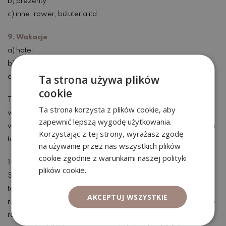
b) prezenty
c) inne: rower, biżuteria itd.
9. Wakacje
a) hotel
b) jedzenie
Ta strona używa plików
c) lot i przejazy
cookie
Tu staram się nie zagłębiać bardziej niż powyższe, bo
Ta strona korzysta z plików cookie, aby
wakacje to wakacje – trzeba odpocząć 🙂 Zawsze przed
zapewnić lepszą wygodę użytkowania.
wyjazdem określam wspólnie z partnerem (lub jeśli jadę sama
Korzystając z tej strony, wyrażasz zgodę
to sama) jaki budżet przeznaczam i go nie przekraczam.
na używanie przez nas wszystkich plików
cookie zgodnie z warunkami naszej polityki
10. Nie wiadomo
plików cookie.
Staram się trzymać wszystkie pieniądze na karcie, ponieważ
te z gotówki (w moim przypadku) nie wiadomo gdzie się
AKCEPTUJ WSZYSTKIE
rozchodzą. Tu więc zapisuję wydatki, których nie dodałam do
rozliczenia od razu, a wiem że cash z portfela zniknął. To