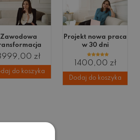
Zawodowa
Projekt nowa praca
ransformacja
w 30 dni
3999,00
zł
Oceniono
1400,00
zł
5.00
na 5
daj do koszyka
Dodaj do koszyka