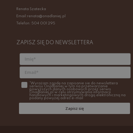
Renata Szatecka
Email:renata@onadlaniej.pl
Telefon: 504 001 295
ZAPISZ SIĘ DO NEWSLETTERA
*Wyrażam zgodę na zapisanie sie do newslettera
serwisu Onadlaniej w tym na przetwarzanie
powyższych danych osobowych przez serwis
Onadlaniej.pl w celu otrzymywania informacji
handlowych i marketingowych drogą elektroniczną na
podany powyżej adres e-mail
Zapisz się