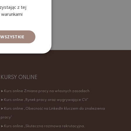
ystając z tej
z warunkami
 WSZYSTKIE
KURSY ONLINE
➤ Kurs online Zmiana pracy na własnych zasadach
➤ Kurs online „Rynek pracy oraz wygrywające CV”
➤ Kurs online „Obecność na LinkedIn kluczem do znalezienia
pracy”
➤ Kurs online „Skuteczna rozmowa rekrutacyjna,